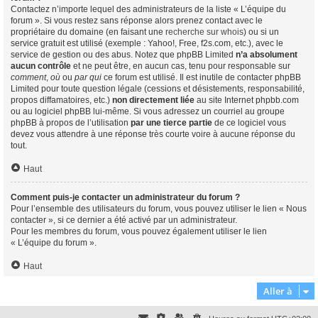
Contactez n’importe lequel des administrateurs de la liste « L’équipe du
forum ». Si vous restez sans réponse alors prenez contact avec le
propriétaire du domaine (en faisant une
recherche sur whois
) ou si un
service gratuit est utilisé (exemple : Yahoo!, Free, f2s.com, etc.), avec le
service de gestion ou des abus. Notez que phpBB Limited
n’a absolument
aucun contrôle
et ne peut être, en aucun cas, tenu pour responsable sur
comment
,
où
ou
par qui
ce forum est utilisé. Il est inutile de contacter phpBB
Limited pour toute question légale (cessions et désistements, responsabilité,
propos diffamatoires, etc.)
non directement liée
au site Internet phpbb.com
ou au logiciel phpBB lui-même. Si vous adressez un courriel au groupe
phpBB à propos de l’utilisation
par une tierce partie
de ce logiciel vous
devez vous attendre à une réponse très courte voire à aucune réponse du
tout.
Haut
Comment puis-je contacter un administrateur du forum ?
Pour l’ensemble des utilisateurs du forum, vous pouvez utiliser le lien « Nous
contacter », si ce dernier a été activé par un administrateur.
Pour les membres du forum, vous pouvez également utiliser le lien
« L’équipe du forum ».
Haut
Aller à