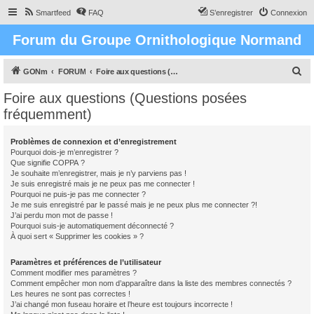
Smartfeed
FAQ
S’enregistrer
Connexion
Forum du Groupe Ornithologique Normand
R
GONm
FORUM
Foire aux questions (Questions posées fréquemment)
e
Foire aux questions (Questions posées
c
fréquemment)
h
e
Problèmes de connexion et d’enregistrement
Pourquoi dois-je m’enregistrer ?
r
Que signifie COPPA ?
c
Je souhaite m’enregistrer, mais je n’y parviens pas !
Je suis enregistré mais je ne peux pas me connecter !
h
Pourquoi ne puis-je pas me connecter ?
Je me suis enregistré par le passé mais je ne peux plus me connecter ?!
e
J’ai perdu mon mot de passe !
r
Pourquoi suis-je automatiquement déconnecté ?
À quoi sert « Supprimer les cookies » ?
Paramètres et préférences de l’utilisateur
Comment modifier mes paramètres ?
Comment empêcher mon nom d’apparaître dans la liste des membres connectés ?
Les heures ne sont pas correctes !
J’ai changé mon fuseau horaire et l’heure est toujours incorrecte !