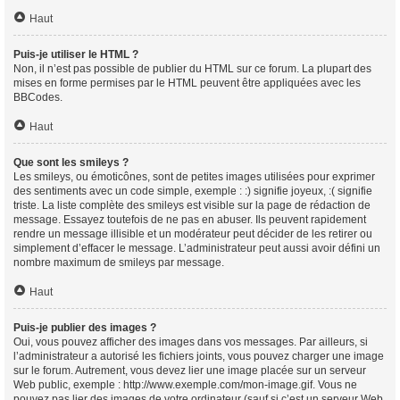
Haut
Puis-je utiliser le HTML ?
Non, il n’est pas possible de publier du HTML sur ce forum. La plupart des
mises en forme permises par le HTML peuvent être appliquées avec les
BBCodes.
Haut
Que sont les smileys ?
Les smileys, ou émoticônes, sont de petites images utilisées pour exprimer
des sentiments avec un code simple, exemple : :) signifie joyeux, :( signifie
triste. La liste complète des smileys est visible sur la page de rédaction de
message. Essayez toutefois de ne pas en abuser. Ils peuvent rapidement
rendre un message illisible et un modérateur peut décider de les retirer ou
simplement d’effacer le message. L’administrateur peut aussi avoir défini un
nombre maximum de smileys par message.
Haut
Puis-je publier des images ?
Oui, vous pouvez afficher des images dans vos messages. Par ailleurs, si
l’administrateur a autorisé les fichiers joints, vous pouvez charger une image
sur le forum. Autrement, vous devez lier une image placée sur un serveur
Web public, exemple : http://www.exemple.com/mon-image.gif. Vous ne
pouvez pas lier des images de votre ordinateur (sauf si c’est un serveur Web