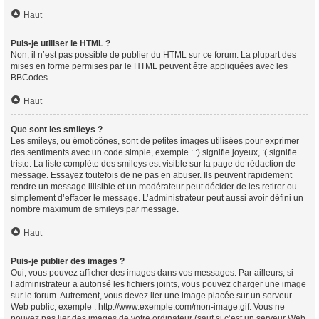
Haut
Puis-je utiliser le HTML ?
Non, il n’est pas possible de publier du HTML sur ce forum. La plupart des
mises en forme permises par le HTML peuvent être appliquées avec les
BBCodes.
Haut
Que sont les smileys ?
Les smileys, ou émoticônes, sont de petites images utilisées pour exprimer
des sentiments avec un code simple, exemple : :) signifie joyeux, :( signifie
triste. La liste complète des smileys est visible sur la page de rédaction de
message. Essayez toutefois de ne pas en abuser. Ils peuvent rapidement
rendre un message illisible et un modérateur peut décider de les retirer ou
simplement d’effacer le message. L’administrateur peut aussi avoir défini un
nombre maximum de smileys par message.
Haut
Puis-je publier des images ?
Oui, vous pouvez afficher des images dans vos messages. Par ailleurs, si
l’administrateur a autorisé les fichiers joints, vous pouvez charger une image
sur le forum. Autrement, vous devez lier une image placée sur un serveur
Web public, exemple : http://www.exemple.com/mon-image.gif. Vous ne
pouvez pas lier des images de votre ordinateur (sauf si c’est un serveur Web