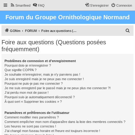
Smartfeed
FAQ
S’enregistrer
Connexion
Forum du Groupe Ornithologique Normand
R
GONm
FORUM
Foire aux questions (Questions posées fréquemment)
e
Foire aux questions (Questions posées
c
fréquemment)
h
e
Problèmes de connexion et d’enregistrement
Pourquoi dois-je m’enregistrer ?
r
Que signifie COPPA ?
c
Je souhaite m’enregistrer, mais je n’y parviens pas !
Je suis enregistré mais je ne peux pas me connecter !
h
Pourquoi ne puis-je pas me connecter ?
Je me suis enregistré par le passé mais je ne peux plus me connecter ?!
e
J’ai perdu mon mot de passe !
r
Pourquoi suis-je automatiquement déconnecté ?
À quoi sert « Supprimer les cookies » ?
Paramètres et préférences de l’utilisateur
Comment modifier mes paramètres ?
Comment empêcher mon nom d’apparaître dans la liste des membres connectés ?
Les heures ne sont pas correctes !
J’ai changé mon fuseau horaire et l’heure est toujours incorrecte !