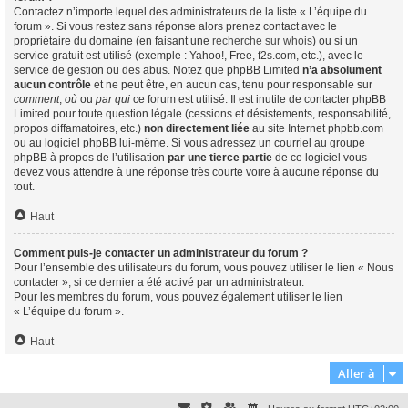
Contactez n’importe lequel des administrateurs de la liste « L’équipe du
forum ». Si vous restez sans réponse alors prenez contact avec le
propriétaire du domaine (en faisant une
recherche sur whois
) ou si un
service gratuit est utilisé (exemple : Yahoo!, Free, f2s.com, etc.), avec le
service de gestion ou des abus. Notez que phpBB Limited
n’a absolument
aucun contrôle
et ne peut être, en aucun cas, tenu pour responsable sur
comment
,
où
ou
par qui
ce forum est utilisé. Il est inutile de contacter phpBB
Limited pour toute question légale (cessions et désistements, responsabilité,
propos diffamatoires, etc.)
non directement liée
au site Internet phpbb.com
ou au logiciel phpBB lui-même. Si vous adressez un courriel au groupe
phpBB à propos de l’utilisation
par une tierce partie
de ce logiciel vous
devez vous attendre à une réponse très courte voire à aucune réponse du
tout.
Haut
Comment puis-je contacter un administrateur du forum ?
Pour l’ensemble des utilisateurs du forum, vous pouvez utiliser le lien « Nous
contacter », si ce dernier a été activé par un administrateur.
Pour les membres du forum, vous pouvez également utiliser le lien
« L’équipe du forum ».
Haut
Aller à