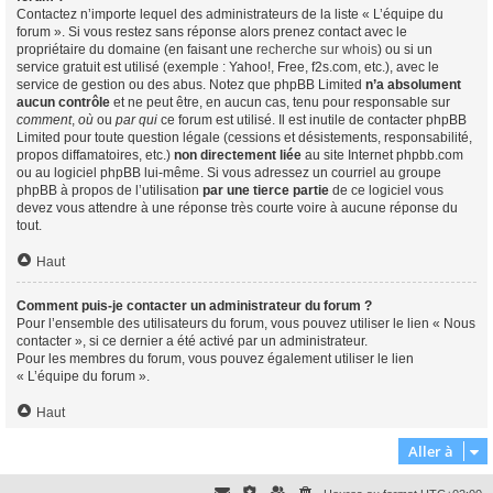
Contactez n’importe lequel des administrateurs de la liste « L’équipe du
forum ». Si vous restez sans réponse alors prenez contact avec le
propriétaire du domaine (en faisant une
recherche sur whois
) ou si un
service gratuit est utilisé (exemple : Yahoo!, Free, f2s.com, etc.), avec le
service de gestion ou des abus. Notez que phpBB Limited
n’a absolument
aucun contrôle
et ne peut être, en aucun cas, tenu pour responsable sur
comment
,
où
ou
par qui
ce forum est utilisé. Il est inutile de contacter phpBB
Limited pour toute question légale (cessions et désistements, responsabilité,
propos diffamatoires, etc.)
non directement liée
au site Internet phpbb.com
ou au logiciel phpBB lui-même. Si vous adressez un courriel au groupe
phpBB à propos de l’utilisation
par une tierce partie
de ce logiciel vous
devez vous attendre à une réponse très courte voire à aucune réponse du
tout.
Haut
Comment puis-je contacter un administrateur du forum ?
Pour l’ensemble des utilisateurs du forum, vous pouvez utiliser le lien « Nous
contacter », si ce dernier a été activé par un administrateur.
Pour les membres du forum, vous pouvez également utiliser le lien
« L’équipe du forum ».
Haut
Aller à