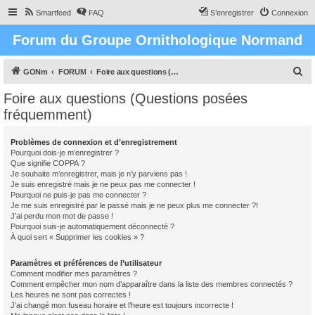
Smartfeed
FAQ
S’enregistrer
Connexion
Forum du Groupe Ornithologique Normand
R
GONm
FORUM
Foire aux questions (Questions posées fréquemment)
e
Foire aux questions (Questions posées
c
fréquemment)
h
e
Problèmes de connexion et d’enregistrement
Pourquoi dois-je m’enregistrer ?
r
Que signifie COPPA ?
c
Je souhaite m’enregistrer, mais je n’y parviens pas !
Je suis enregistré mais je ne peux pas me connecter !
h
Pourquoi ne puis-je pas me connecter ?
Je me suis enregistré par le passé mais je ne peux plus me connecter ?!
e
J’ai perdu mon mot de passe !
r
Pourquoi suis-je automatiquement déconnecté ?
À quoi sert « Supprimer les cookies » ?
Paramètres et préférences de l’utilisateur
Comment modifier mes paramètres ?
Comment empêcher mon nom d’apparaître dans la liste des membres connectés ?
Les heures ne sont pas correctes !
J’ai changé mon fuseau horaire et l’heure est toujours incorrecte !