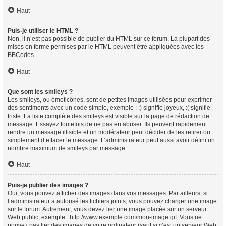
Haut
Puis-je utiliser le HTML ?
Non, il n’est pas possible de publier du HTML sur ce forum. La plupart des
mises en forme permises par le HTML peuvent être appliquées avec les
BBCodes.
Haut
Que sont les smileys ?
Les smileys, ou émoticônes, sont de petites images utilisées pour exprimer
des sentiments avec un code simple, exemple : :) signifie joyeux, :( signifie
triste. La liste complète des smileys est visible sur la page de rédaction de
message. Essayez toutefois de ne pas en abuser. Ils peuvent rapidement
rendre un message illisible et un modérateur peut décider de les retirer ou
simplement d’effacer le message. L’administrateur peut aussi avoir défini un
nombre maximum de smileys par message.
Haut
Puis-je publier des images ?
Oui, vous pouvez afficher des images dans vos messages. Par ailleurs, si
l’administrateur a autorisé les fichiers joints, vous pouvez charger une image
sur le forum. Autrement, vous devez lier une image placée sur un serveur
Web public, exemple : http://www.exemple.com/mon-image.gif. Vous ne
pouvez pas lier des images de votre ordinateur (sauf si c’est un serveur Web