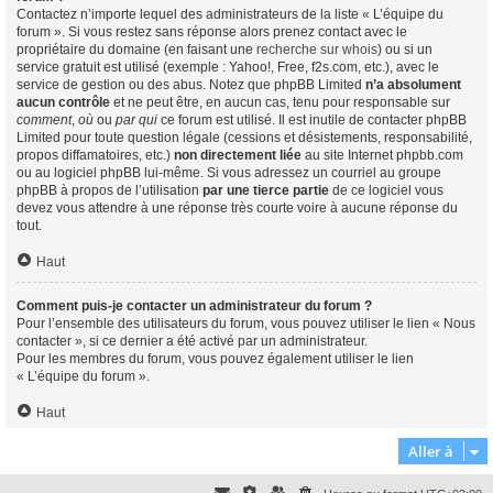
Contactez n’importe lequel des administrateurs de la liste « L’équipe du
forum ». Si vous restez sans réponse alors prenez contact avec le
propriétaire du domaine (en faisant une
recherche sur whois
) ou si un
service gratuit est utilisé (exemple : Yahoo!, Free, f2s.com, etc.), avec le
service de gestion ou des abus. Notez que phpBB Limited
n’a absolument
aucun contrôle
et ne peut être, en aucun cas, tenu pour responsable sur
comment
,
où
ou
par qui
ce forum est utilisé. Il est inutile de contacter phpBB
Limited pour toute question légale (cessions et désistements, responsabilité,
propos diffamatoires, etc.)
non directement liée
au site Internet phpbb.com
ou au logiciel phpBB lui-même. Si vous adressez un courriel au groupe
phpBB à propos de l’utilisation
par une tierce partie
de ce logiciel vous
devez vous attendre à une réponse très courte voire à aucune réponse du
tout.
Haut
Comment puis-je contacter un administrateur du forum ?
Pour l’ensemble des utilisateurs du forum, vous pouvez utiliser le lien « Nous
contacter », si ce dernier a été activé par un administrateur.
Pour les membres du forum, vous pouvez également utiliser le lien
« L’équipe du forum ».
Haut
Aller à