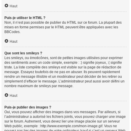
Haut
Puis-je utiliser le HTML ?
Non, il n’est pas possible de publier du HTML sur ce forum. La plupart des
mises en forme permises par le HTML peuvent être appliquées avec les
BBCodes.
Haut
Que sont les smileys ?
Les smileys, ou émoticônes, sont de petites images utilisées pour exprimer
des sentiments avec un code simple, exemple : :) signifie joyeux, :( signifie
triste. La liste complète des smileys est visible sur la page de rédaction de
message. Essayez toutefois de ne pas en abuser. Ils peuvent rapidement
rendre un message illisible et un modérateur peut décider de les retirer ou
simplement d’effacer le message. L’administrateur peut aussi avoir défini un
nombre maximum de smileys par message.
Haut
Puis-je publier des images ?
Oui, vous pouvez afficher des images dans vos messages. Par ailleurs, si
l’administrateur a autorisé les fichiers joints, vous pouvez charger une image
sur le forum. Autrement, vous devez lier une image placée sur un serveur
Web public, exemple : http://www.exemple.com/mon-image.gif. Vous ne
pouvez pas lier des images de votre ordinateur (sauf si c’est un serveur Web