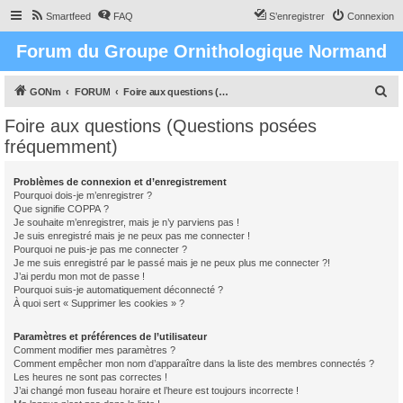
Smartfeed
FAQ
S’enregistrer
Connexion
Forum du Groupe Ornithologique Normand
R
GONm
FORUM
Foire aux questions (Questions posées fréquemment)
e
Foire aux questions (Questions posées
c
fréquemment)
h
e
Problèmes de connexion et d’enregistrement
Pourquoi dois-je m’enregistrer ?
r
Que signifie COPPA ?
c
Je souhaite m’enregistrer, mais je n’y parviens pas !
Je suis enregistré mais je ne peux pas me connecter !
h
Pourquoi ne puis-je pas me connecter ?
Je me suis enregistré par le passé mais je ne peux plus me connecter ?!
e
J’ai perdu mon mot de passe !
r
Pourquoi suis-je automatiquement déconnecté ?
À quoi sert « Supprimer les cookies » ?
Paramètres et préférences de l’utilisateur
Comment modifier mes paramètres ?
Comment empêcher mon nom d’apparaître dans la liste des membres connectés ?
Les heures ne sont pas correctes !
J’ai changé mon fuseau horaire et l’heure est toujours incorrecte !