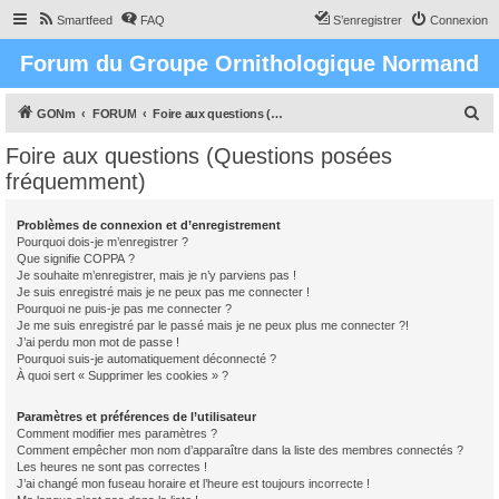
Smartfeed
FAQ
S’enregistrer
Connexion
Forum du Groupe Ornithologique Normand
R
GONm
FORUM
Foire aux questions (Questions posées fréquemment)
e
Foire aux questions (Questions posées
c
fréquemment)
h
e
Problèmes de connexion et d’enregistrement
Pourquoi dois-je m’enregistrer ?
r
Que signifie COPPA ?
c
Je souhaite m’enregistrer, mais je n’y parviens pas !
Je suis enregistré mais je ne peux pas me connecter !
h
Pourquoi ne puis-je pas me connecter ?
Je me suis enregistré par le passé mais je ne peux plus me connecter ?!
e
J’ai perdu mon mot de passe !
r
Pourquoi suis-je automatiquement déconnecté ?
À quoi sert « Supprimer les cookies » ?
Paramètres et préférences de l’utilisateur
Comment modifier mes paramètres ?
Comment empêcher mon nom d’apparaître dans la liste des membres connectés ?
Les heures ne sont pas correctes !
J’ai changé mon fuseau horaire et l’heure est toujours incorrecte !