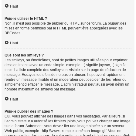
Haut
Puis-je utiliser le HTML ?
Non, il n’est pas possible de publier du HTML sur ce forum. La plupart des
mises en forme permises par le HTML peuvent être appliquées avec les
BBCodes.
Haut
Que sont les smileys ?
Les smileys, ou émoticônes, sont de petites images utilisées pour exprimer
des sentiments avec un code simple, exemple : :) signifie joyeux, :( signifie
triste. La liste complète des smileys est visible sur la page de rédaction de
message. Essayez toutefois de ne pas en abuser. Ils peuvent rapidement
rendre un message illisible et un modérateur peut décider de les retirer ou
simplement d’effacer le message. L’administrateur peut aussi avoir défini un
nombre maximum de smileys par message.
Haut
Puis-je publier des images ?
Oui, vous pouvez afficher des images dans vos messages. Par ailleurs, si
l’administrateur a autorisé les fichiers joints, vous pouvez charger une image
sur le forum. Autrement, vous devez lier une image placée sur un serveur
Web public, exemple : http://www.exemple.com/mon-image.gif. Vous ne
pouvez pas lier des images de votre ordinateur (sauf si c’est un serveur Web