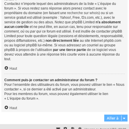
Contactez n’importe lequel des administrateurs de la liste « L’équipe du
forum ». Si vous restez sans réponse alors prenez contact avec le
propriétaire du domaine (en faisant une
recherche sur whois
) ou si un
service gratuit est utilisé (exemple : Yahoo!, Free, f2s.com, etc.), avec le
service de gestion ou des abus. Notez que phpBB Limited
n’a absolument
aucun contrôle
et ne peut être, en aucun cas, tenu pour responsable sur
comment
,
où
ou
par qui
ce forum est utilisé. Il est inutile de contacter phpBB
Limited pour toute question légale (cessions et désistements, responsabilité,
propos diffamatoires, etc.)
non directement liée
au site Internet phpbb.com
ou au logiciel phpBB lui-même. Si vous adressez un courriel au groupe
phpBB à propos de l’utilisation
par une tierce partie
de ce logiciel vous
devez vous attendre à une réponse très courte voire à aucune réponse du
tout.
Haut
Comment puis-je contacter un administrateur du forum ?
Pour l’ensemble des utilisateurs du forum, vous pouvez utiliser le lien « Nous
contacter », si ce dernier a été activé par un administrateur.
Pour les membres du forum, vous pouvez également utiliser le lien
« L’équipe du forum ».
Haut
Aller à