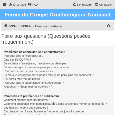
Smartfeed
FAQ
S’enregistrer
Connexion
Forum du Groupe Ornithologique Normand
R
GONm
FORUM
Foire aux questions (Questions posées fréquemment)
e
Foire aux questions (Questions posées
c
fréquemment)
h
e
Problèmes de connexion et d’enregistrement
Pourquoi dois-je m’enregistrer ?
r
Que signifie COPPA ?
c
Je souhaite m’enregistrer, mais je n’y parviens pas !
Je suis enregistré mais je ne peux pas me connecter !
h
Pourquoi ne puis-je pas me connecter ?
Je me suis enregistré par le passé mais je ne peux plus me connecter ?!
e
J’ai perdu mon mot de passe !
r
Pourquoi suis-je automatiquement déconnecté ?
À quoi sert « Supprimer les cookies » ?
Paramètres et préférences de l’utilisateur
Comment modifier mes paramètres ?
Comment empêcher mon nom d’apparaître dans la liste des membres connectés ?
Les heures ne sont pas correctes !
J’ai changé mon fuseau horaire et l’heure est toujours incorrecte !