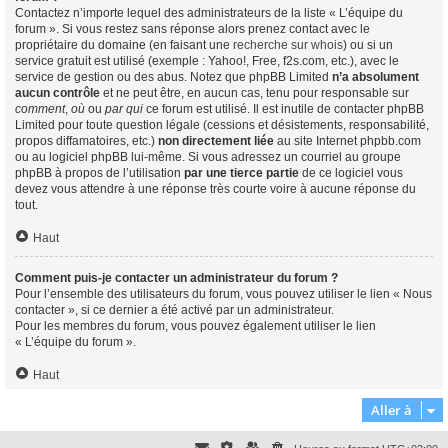
Contactez n’importe lequel des administrateurs de la liste « L’équipe du
forum ». Si vous restez sans réponse alors prenez contact avec le
propriétaire du domaine (en faisant une
recherche sur whois
) ou si un
service gratuit est utilisé (exemple : Yahoo!, Free, f2s.com, etc.), avec le
service de gestion ou des abus. Notez que phpBB Limited
n’a absolument
aucun contrôle
et ne peut être, en aucun cas, tenu pour responsable sur
comment
,
où
ou
par qui
ce forum est utilisé. Il est inutile de contacter phpBB
Limited pour toute question légale (cessions et désistements, responsabilité,
propos diffamatoires, etc.)
non directement liée
au site Internet phpbb.com
ou au logiciel phpBB lui-même. Si vous adressez un courriel au groupe
phpBB à propos de l’utilisation
par une tierce partie
de ce logiciel vous
devez vous attendre à une réponse très courte voire à aucune réponse du
tout.
Haut
Comment puis-je contacter un administrateur du forum ?
Pour l’ensemble des utilisateurs du forum, vous pouvez utiliser le lien « Nous
contacter », si ce dernier a été activé par un administrateur.
Pour les membres du forum, vous pouvez également utiliser le lien
« L’équipe du forum ».
Haut
Aller à