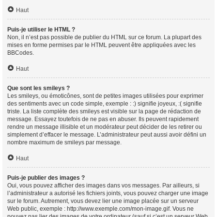
Haut
Puis-je utiliser le HTML ?
Non, il n’est pas possible de publier du HTML sur ce forum. La plupart des
mises en forme permises par le HTML peuvent être appliquées avec les
BBCodes.
Haut
Que sont les smileys ?
Les smileys, ou émoticônes, sont de petites images utilisées pour exprimer
des sentiments avec un code simple, exemple : :) signifie joyeux, :( signifie
triste. La liste complète des smileys est visible sur la page de rédaction de
message. Essayez toutefois de ne pas en abuser. Ils peuvent rapidement
rendre un message illisible et un modérateur peut décider de les retirer ou
simplement d’effacer le message. L’administrateur peut aussi avoir défini un
nombre maximum de smileys par message.
Haut
Puis-je publier des images ?
Oui, vous pouvez afficher des images dans vos messages. Par ailleurs, si
l’administrateur a autorisé les fichiers joints, vous pouvez charger une image
sur le forum. Autrement, vous devez lier une image placée sur un serveur
Web public, exemple : http://www.exemple.com/mon-image.gif. Vous ne
pouvez pas lier des images de votre ordinateur (sauf si c’est un serveur Web