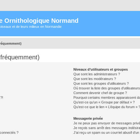
e Ornithologique Normand
oiseaux et de leurs milieux en Normandie
 fréquemment)
s fréquemment)
Niveaux d’utilisateurs et groupes
Que sont les administrateurs ?
Que sont les modérateurs ?
Que sont les groupes d’utilisateurs ?
Où trouver la liste des groupes d’utilisateur
Comment devenir chef de groupe ?
 ?!
Pourquoi certains membres apparaissent dan
Qu’est-ce qu’un « Groupe par défaut » ?
Qu’est-ce que le lien « L’équipe du forum » 
Messagerie privée
Je ne peux pas envoyer de messages privé
Je reçois sans arrêt des messages indésira
 connectés ?
J’ai reçu un spam ou un courriel abusif d’u