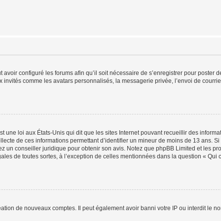
t avoir configuré les forums afin qu’il soit nécessaire de s’enregistrer pour poster
x invités comme les avatars personnalisés, la messagerie privée, l’envoi de courri
t une loi aux États-Unis qui dit que les sites Internet pouvant recueillir des infor
ollecte de ces informations permettant d’identifier un mineur de moins de 13 ans. S
tez un conseiller juridique pour obtenir son avis. Notez que phpBB Limited et les pr
gales de toutes sortes, à l’exception de celles mentionnées dans la question « Qui
réation de nouveaux comptes. Il peut également avoir banni votre IP ou interdit le no