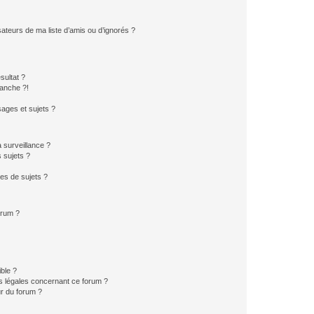
ateurs de ma liste d’amis ou d’ignorés ?
sultat ?
anche ?!
ages et sujets ?
a surveillance ?
 sujets ?
es de sujets ?
orum ?
ible ?
ns légales concernant ce forum ?
r du forum ?