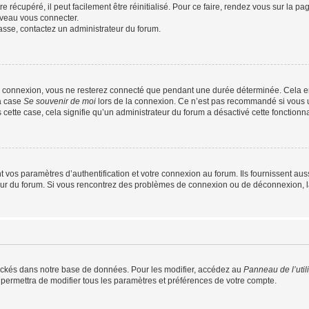
 récupéré, il peut facilement être réinitialisé. Pour ce faire, rendez vous sur la p
uveau vous connecter.
passe, contactez un administrateur du forum.
e connexion, vous ne resterez connecté que pendant une durée déterminée. Cela em
la case
Se souvenir de moi
lors de la connexion. Ce n’est pas recommandé si vous u
s cette case, cela signifie qu’un administrateur du forum a désactivé cette fonctionna
os paramètres d’authentification et votre connexion au forum. Ils fournissent aussi
teur du forum. Si vous rencontrez des problèmes de connexion ou de déconnexion, l
ockés dans notre base de données. Pour les modifier, accédez au
Panneau de l’util
 permettra de modifier tous les paramètres et préférences de votre compte.