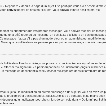
 « Répondre » depuis la page d’un sujet. Il se peut que vous ayez besoin d’être e
: Vous
pouvez
poster de nouveaux sujets, Vous
pouvez
joindre des fichiers, etc.
modifier ou supprimer que vos propres messages. Vous pouvez modifier un message
lqu’un a déjà répondu au message, un petit texte s’affichera en bas du message ind
n. Ce message n’apparaîtra pas si un modérateur ou un administrateur modifie le mes
ive. Notez que les utilisateurs ne peuvent pas supprimer un message une fois que qu
e l’utilisateur. Une fois créée, vous pouvez cocher
Attacher ma signature
sur le fo
 « Attacher ma signature » à partir du panneau de l’utilisateur (onglet
Préférences 
 à un message en décochant la case
Attacher ma signature
dans le formulaire de ré
ouveau sujet ou la modification du premier message d’un sujet (si vous en avez les p
 le droit de créer des sondages). Saisissez le titre du sondage et au moins deux o
onses qu’un utilisateur peut choisir lors de son vote dans « Option(s) par l’utilis
er leur vote.