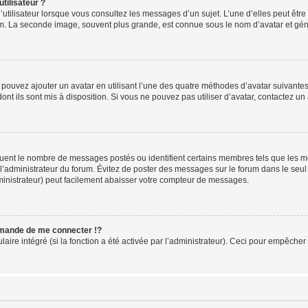
tilisateur ?
utilisateur lorsque vous consultez les messages d’un sujet. L’une d’elles peut êtr
rum. La seconde image, souvent plus grande, est connue sous le nom d’avatar et 
s pouvez ajouter un avatar en utilisant l’une des quatre méthodes d’avatar suivantes 
ont ils sont mis à disposition. Si vous ne pouvez pas utiliser d’avatar, contactez un
iquent le nombre de messages postés ou identifient certains membres tels que les 
ar l’administrateur du forum. Évitez de poster des messages sur le forum dans le seu
ministrateur) peut facilement abaisser votre compteur de messages.
mande de me connecter !?
re intégré (si la fonction a été activée par l’administrateur). Ceci pour empêcher l’u