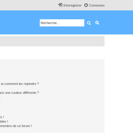
S’enregistrer
Connexion
Rechercher
Recherche avancé
s et comment les rejoindre ?
s une couleur différente ?
?
s !
bles !
n membre de ce forum !