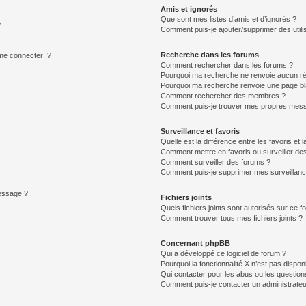
Amis et ignorés
Que sont mes listes d’amis et d’ignorés ?
?
Comment puis-je ajouter/supprimer des utilis
Recherche dans les forums
e connecter !?
Comment rechercher dans les forums ?
Pourquoi ma recherche ne renvoie aucun ré
Pourquoi ma recherche renvoie une page bl
Comment rechercher des membres ?
Comment puis-je trouver mes propres mess
Surveillance et favoris
Quelle est la différence entre les favoris et l
Comment mettre en favoris ou surveiller des
Comment surveiller des forums ?
Comment puis-je supprimer mes surveillanc
message ?
Fichiers joints
Quels fichiers joints sont autorisés sur ce f
Comment trouver tous mes fichiers joints ?
Concernant phpBB
Qui a développé ce logiciel de forum ?
Pourquoi la fonctionnalité X n’est pas dispon
Qui contacter pour les abus ou les questio
Comment puis-je contacter un administrateu