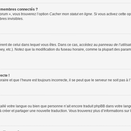
s membres connectés ?
forum », vous trouverez l’option
Cacher mon statut en ligne
. Si vous activez cette o
es invisibles.
ifférent de celui dans lequel vous êtes. Dans ce cas, accédez au
panneau de l’utilisa
ney, etc.). Notez que la modification du fuseau horaire, comme la plupart des para
ecte !
aire et que l’heure est toujours incorrecte, il se peut que le serveur ne soit pas à
installé votre langue ou bien que personne n’ait encore traduit phpBB dans votre l
s à créer et partager une nouvelle traduction. Vous trouverez plus d’informations sur l