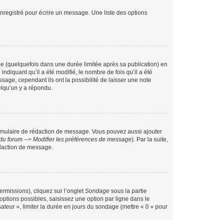
nregistré pour écrire un message. Une liste des options
 (quelquefois dans une durée limitée après sa publication) en
iquant qu’il a été modifié, le nombre de fois qu’il a été
sage, cependant ils ont la possibilité de laisser une note
elqu’un y a répondu.
rmulaire de rédaction de message. Vous pouvez aussi ajouter
du forum --> Modifier les préférences de message
). Par la suite,
daction de message.
ermissions), cliquez sur l’onglet
Sondage
sous la partie
ptions possibles, saisissez une option par ligne dans le
ateur », limiter la durée en jours du sondage (mettre « 0 » pour