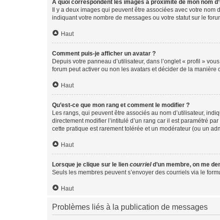
A quoi correspondent les images à proximité de mon nom d’u
Il y a deux images qui peuvent être associées avec votre nom d’
indiquant votre nombre de messages ou votre statut sur le fo
Haut
Comment puis-je afficher un avatar ?
Depuis votre panneau d’utilisateur, dans l’onglet « profil » vou
forum peut activer ou non les avatars et décider de la manière d
Haut
Qu’est-ce que mon rang et comment le modifier ?
Les rangs, qui peuvent être associés au nom d’utilisateur, ind
directement modifier l’intitulé d’un rang car il est paramétré p
cette pratique est rarement tolérée et un modérateur (ou un ad
Haut
Lorsque je clique sur le lien
courriel
d’un membre, on me de
Seuls les membres peuvent s’envoyer des courriels via le formulai
Haut
Problèmes liés à la publication de messages