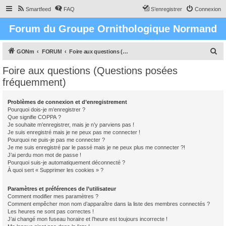
Smartfeed
FAQ
S’enregistrer
Connexion
Forum du Groupe Ornithologique Normand
R
GONm
FORUM
Foire aux questions (Questions posées fréquemment)
e
Foire aux questions (Questions posées
c
fréquemment)
h
e
Problèmes de connexion et d’enregistrement
Pourquoi dois-je m’enregistrer ?
r
Que signifie COPPA ?
c
Je souhaite m’enregistrer, mais je n’y parviens pas !
Je suis enregistré mais je ne peux pas me connecter !
h
Pourquoi ne puis-je pas me connecter ?
Je me suis enregistré par le passé mais je ne peux plus me connecter ?!
e
J’ai perdu mon mot de passe !
r
Pourquoi suis-je automatiquement déconnecté ?
À quoi sert « Supprimer les cookies » ?
Paramètres et préférences de l’utilisateur
Comment modifier mes paramètres ?
Comment empêcher mon nom d’apparaître dans la liste des membres connectés ?
Les heures ne sont pas correctes !
J’ai changé mon fuseau horaire et l’heure est toujours incorrecte !