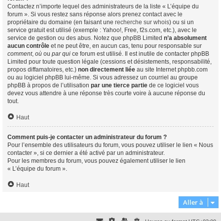
Contactez n’importe lequel des administrateurs de la liste « L’équipe du
forum ». Si vous restez sans réponse alors prenez contact avec le
propriétaire du domaine (en faisant une
recherche sur whois
) ou si un
service gratuit est utilisé (exemple : Yahoo!, Free, f2s.com, etc.), avec le
service de gestion ou des abus. Notez que phpBB Limited
n’a absolument
aucun contrôle
et ne peut être, en aucun cas, tenu pour responsable sur
comment
,
où
ou
par qui
ce forum est utilisé. Il est inutile de contacter phpBB
Limited pour toute question légale (cessions et désistements, responsabilité,
propos diffamatoires, etc.)
non directement liée
au site Internet phpbb.com
ou au logiciel phpBB lui-même. Si vous adressez un courriel au groupe
phpBB à propos de l’utilisation
par une tierce partie
de ce logiciel vous
devez vous attendre à une réponse très courte voire à aucune réponse du
tout.
Haut
Comment puis-je contacter un administrateur du forum ?
Pour l’ensemble des utilisateurs du forum, vous pouvez utiliser le lien « Nous
contacter », si ce dernier a été activé par un administrateur.
Pour les membres du forum, vous pouvez également utiliser le lien
« L’équipe du forum ».
Haut
Aller à