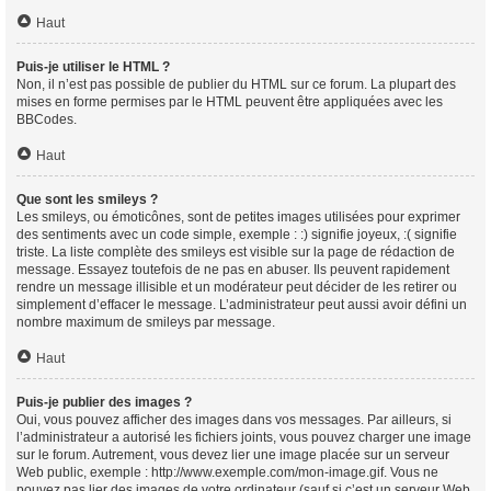
Haut
Puis-je utiliser le HTML ?
Non, il n’est pas possible de publier du HTML sur ce forum. La plupart des
mises en forme permises par le HTML peuvent être appliquées avec les
BBCodes.
Haut
Que sont les smileys ?
Les smileys, ou émoticônes, sont de petites images utilisées pour exprimer
des sentiments avec un code simple, exemple : :) signifie joyeux, :( signifie
triste. La liste complète des smileys est visible sur la page de rédaction de
message. Essayez toutefois de ne pas en abuser. Ils peuvent rapidement
rendre un message illisible et un modérateur peut décider de les retirer ou
simplement d’effacer le message. L’administrateur peut aussi avoir défini un
nombre maximum de smileys par message.
Haut
Puis-je publier des images ?
Oui, vous pouvez afficher des images dans vos messages. Par ailleurs, si
l’administrateur a autorisé les fichiers joints, vous pouvez charger une image
sur le forum. Autrement, vous devez lier une image placée sur un serveur
Web public, exemple : http://www.exemple.com/mon-image.gif. Vous ne
pouvez pas lier des images de votre ordinateur (sauf si c’est un serveur Web