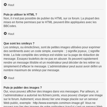
Haut
Puis-je utiliser le HTML ?
Non, il n’est pas possible de publier du HTML sur ce forum. La plupart des
mises en forme permises par le HTML peuvent être appliquées avec les
BBCodes.
Haut
Que sont les smileys ?
Les smileys, ou émoticônes, sont de petites images utilisées pour exprimer
des sentiments avec un code simple, exemple : :) signifie joyeux, :( signifie
triste. La liste complète des smileys est visible sur la page de rédaction de
message. Essayez toutefois de ne pas en abuser. Ils peuvent rapidement
rendre un message illisible et un modérateur peut décider de les retirer ou
simplement d’effacer le message. L’administrateur peut aussi avoir défini un
nombre maximum de smileys par message.
Haut
Puis-je publier des images ?
Oui, vous pouvez afficher des images dans vos messages. Par ailleurs, si
l’administrateur a autorisé les fichiers joints, vous pouvez charger une image
sur le forum. Autrement, vous devez lier une image placée sur un serveur
Web public, exemple : http://www.exemple.com/mon-image.gif. Vous ne
pouvez pas lier des images de votre ordinateur (sauf si c’est un serveur Web