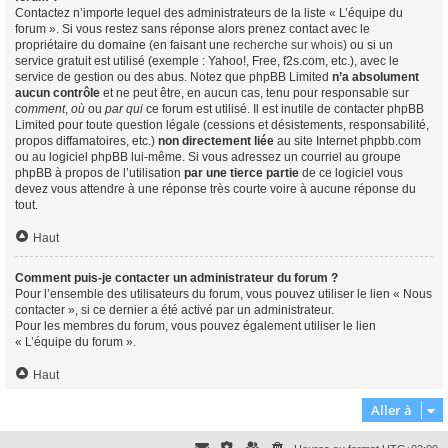
Contactez n’importe lequel des administrateurs de la liste « L’équipe du
forum ». Si vous restez sans réponse alors prenez contact avec le
propriétaire du domaine (en faisant une
recherche sur whois
) ou si un
service gratuit est utilisé (exemple : Yahoo!, Free, f2s.com, etc.), avec le
service de gestion ou des abus. Notez que phpBB Limited
n’a absolument
aucun contrôle
et ne peut être, en aucun cas, tenu pour responsable sur
comment
,
où
ou
par qui
ce forum est utilisé. Il est inutile de contacter phpBB
Limited pour toute question légale (cessions et désistements, responsabilité,
propos diffamatoires, etc.)
non directement liée
au site Internet phpbb.com
ou au logiciel phpBB lui-même. Si vous adressez un courriel au groupe
phpBB à propos de l’utilisation
par une tierce partie
de ce logiciel vous
devez vous attendre à une réponse très courte voire à aucune réponse du
tout.
Haut
Comment puis-je contacter un administrateur du forum ?
Pour l’ensemble des utilisateurs du forum, vous pouvez utiliser le lien « Nous
contacter », si ce dernier a été activé par un administrateur.
Pour les membres du forum, vous pouvez également utiliser le lien
« L’équipe du forum ».
Haut
Aller à