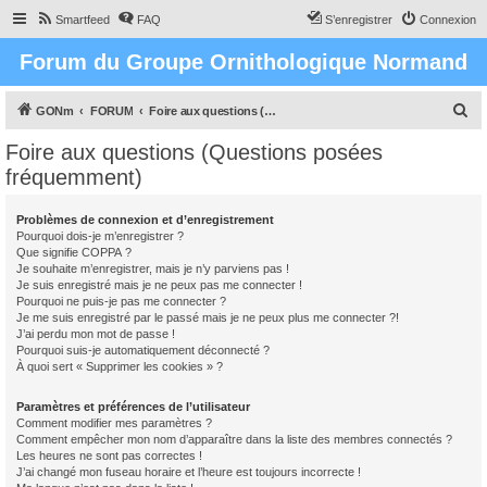
Smartfeed
FAQ
S’enregistrer
Connexion
Forum du Groupe Ornithologique Normand
R
GONm
FORUM
Foire aux questions (Questions posées fréquemment)
e
Foire aux questions (Questions posées
c
fréquemment)
h
e
Problèmes de connexion et d’enregistrement
Pourquoi dois-je m’enregistrer ?
r
Que signifie COPPA ?
c
Je souhaite m’enregistrer, mais je n’y parviens pas !
Je suis enregistré mais je ne peux pas me connecter !
h
Pourquoi ne puis-je pas me connecter ?
Je me suis enregistré par le passé mais je ne peux plus me connecter ?!
e
J’ai perdu mon mot de passe !
r
Pourquoi suis-je automatiquement déconnecté ?
À quoi sert « Supprimer les cookies » ?
Paramètres et préférences de l’utilisateur
Comment modifier mes paramètres ?
Comment empêcher mon nom d’apparaître dans la liste des membres connectés ?
Les heures ne sont pas correctes !
J’ai changé mon fuseau horaire et l’heure est toujours incorrecte !