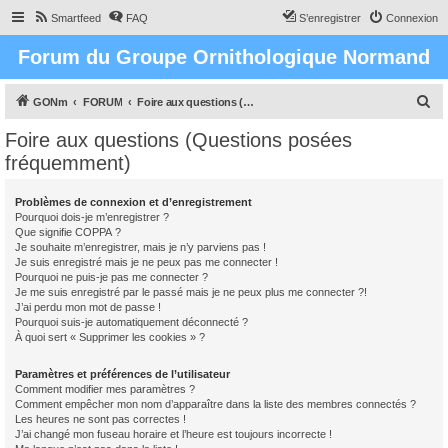
Smartfeed
FAQ
S’enregistrer
Connexion
Forum du Groupe Ornithologique Normand
R
GONm
FORUM
Foire aux questions (Questions posées fréquemment)
e
Foire aux questions (Questions posées
c
fréquemment)
h
e
Problèmes de connexion et d’enregistrement
Pourquoi dois-je m’enregistrer ?
r
Que signifie COPPA ?
c
Je souhaite m’enregistrer, mais je n’y parviens pas !
Je suis enregistré mais je ne peux pas me connecter !
h
Pourquoi ne puis-je pas me connecter ?
Je me suis enregistré par le passé mais je ne peux plus me connecter ?!
e
J’ai perdu mon mot de passe !
r
Pourquoi suis-je automatiquement déconnecté ?
À quoi sert « Supprimer les cookies » ?
Paramètres et préférences de l’utilisateur
Comment modifier mes paramètres ?
Comment empêcher mon nom d’apparaître dans la liste des membres connectés ?
Les heures ne sont pas correctes !
J’ai changé mon fuseau horaire et l’heure est toujours incorrecte !