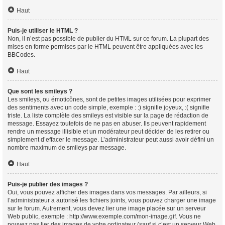
Haut
Puis-je utiliser le HTML ?
Non, il n’est pas possible de publier du HTML sur ce forum. La plupart des
mises en forme permises par le HTML peuvent être appliquées avec les
BBCodes.
Haut
Que sont les smileys ?
Les smileys, ou émoticônes, sont de petites images utilisées pour exprimer
des sentiments avec un code simple, exemple : :) signifie joyeux, :( signifie
triste. La liste complète des smileys est visible sur la page de rédaction de
message. Essayez toutefois de ne pas en abuser. Ils peuvent rapidement
rendre un message illisible et un modérateur peut décider de les retirer ou
simplement d’effacer le message. L’administrateur peut aussi avoir défini un
nombre maximum de smileys par message.
Haut
Puis-je publier des images ?
Oui, vous pouvez afficher des images dans vos messages. Par ailleurs, si
l’administrateur a autorisé les fichiers joints, vous pouvez charger une image
sur le forum. Autrement, vous devez lier une image placée sur un serveur
Web public, exemple : http://www.exemple.com/mon-image.gif. Vous ne
pouvez pas lier des images de votre ordinateur (sauf si c’est un serveur Web