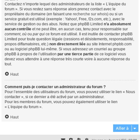
Contactez n’importe lequel des administrateurs de la liste « L’équipe du
forum ». Si vous restez sans réponse alors prenez contact avec le
propriétaire du domaine (en faisant une
recherche sur whois
) ou si un
service gratuit est utilisé (exemple : Yahoo!, Free, f2s.com, etc.), avec le
service de gestion ou des abus. Notez que phpBB Limited
n’a absolument
aucun contrôle
et ne peut être, en aucun cas, tenu pour responsable sur
comment
,
où
ou
par qui
ce forum est utilisé. Il est inutile de contacter phpBB
Limited pour toute question légale (cessions et désistements, responsabilité,
propos diffamatoires, etc.)
non directement liée
au site Internet phpbb.com
ou au logiciel phpBB lui-même. Si vous adressez un courriel au groupe
phpBB à propos de l’utilisation
par une tierce partie
de ce logiciel vous
devez vous attendre à une réponse très courte voire à aucune réponse du
tout.
Haut
Comment puis-je contacter un administrateur du forum ?
Pour l’ensemble des utilisateurs du forum, vous pouvez utiliser le lien « Nous
contacter », si ce dernier a été activé par un administrateur.
Pour les membres du forum, vous pouvez également utiliser le lien
« L’équipe du forum ».
Haut
Aller à