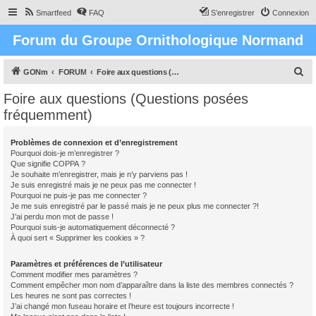
Smartfeed
FAQ
S’enregistrer
Connexion
Forum du Groupe Ornithologique Normand
R
GONm
FORUM
Foire aux questions (Questions posées fréquemment)
e
Foire aux questions (Questions posées
c
fréquemment)
h
e
Problèmes de connexion et d’enregistrement
Pourquoi dois-je m’enregistrer ?
r
Que signifie COPPA ?
c
Je souhaite m’enregistrer, mais je n’y parviens pas !
Je suis enregistré mais je ne peux pas me connecter !
h
Pourquoi ne puis-je pas me connecter ?
Je me suis enregistré par le passé mais je ne peux plus me connecter ?!
e
J’ai perdu mon mot de passe !
r
Pourquoi suis-je automatiquement déconnecté ?
À quoi sert « Supprimer les cookies » ?
Paramètres et préférences de l’utilisateur
Comment modifier mes paramètres ?
Comment empêcher mon nom d’apparaître dans la liste des membres connectés ?
Les heures ne sont pas correctes !
J’ai changé mon fuseau horaire et l’heure est toujours incorrecte !