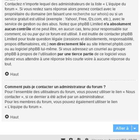
Contactez n’importe lequel des administrateurs de la liste « L’équipe du
forum ». Si vous restez sans réponse alors prenez contact avec le
propriétaire du domaine (en faisant une
recherche sur whois
) ou si un
service gratuit est utilisé (exemple : Yahoo!, Free, f2s.com, etc.), avec le
service de gestion ou des abus. Notez que phpBB Limited
n’a absolument
aucun contrôle
et ne peut être, en aucun cas, tenu pour responsable sur
comment
,
où
ou
par qui
ce forum est utilisé. Il est inutile de contacter phpBB
Limited pour toute question légale (cessions et désistements, responsabilité,
propos diffamatoires, etc.)
non directement liée
au site Internet phpbb.com
ou au logiciel phpBB lui-même. Si vous adressez un courriel au groupe
phpBB à propos de l’utilisation
par une tierce partie
de ce logiciel vous
devez vous attendre à une réponse très courte voire à aucune réponse du
tout.
Haut
Comment puis-je contacter un administrateur du forum ?
Pour l’ensemble des utilisateurs du forum, vous pouvez utiliser le lien « Nous
contacter », si ce dernier a été activé par un administrateur.
Pour les membres du forum, vous pouvez également utiliser le lien
« L’équipe du forum ».
Haut
Aller à