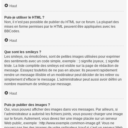
Haut
Puis-je utiliser le HTML ?
Non, il n’est pas possible de publier du HTML sur ce forum. La plupart des
mises en forme permises par le HTML peuvent être appliquées avec les
BBCodes.
Haut
Que sont les smileys ?
Les smileys, ou émoticônes, sont de petites images utilisées pour exprimer
des sentiments avec un code simple, exemple : :) signifie joyeux, :( signifie
triste. La liste complète des smileys est visible sur la page de rédaction de
message. Essayez toutefois de ne pas en abuser. Ils peuvent rapidement
rendre un message illisible et un modérateur peut décider de les retirer ou
simplement d’effacer le message. L’administrateur peut aussi avoir défini un
nombre maximum de smileys par message.
Haut
Puis-je publier des images ?
Oui, vous pouvez afficher des images dans vos messages. Par ailleurs, si
l’administrateur a autorisé les fichiers joints, vous pouvez charger une image
sur le forum. Autrement, vous devez lier une image placée sur un serveur
Web public, exemple : http://www.exemple.com/mon-image.gif. Vous ne
pouvez pas lier des images de votre ordinateur (sauf si c’est un serveur Web