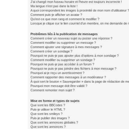
J’ai changé mon fuseau horaire et l’heure est toujours incorrecte !
Ma langue n’est pas dans la liste !
A quoi correspondent les images à proximité de mon nom d’utilisateur 
Comment puis-je afficher un avatar ?
Qu’est-ce que mon rang et comment le modifier ?
Lorsque je clique sur le lien
courriel
d’un membre, on me demande de m
Problèmes liés à la publication de messages
Comment créer un nouveau sujet ou poster une réponse ?
Comment modifier ou supprimer un message ?
Comment ajouter une signature à mes messages ?
Comment créer un sondage ?
Pourquoi ne puis-je pas ajouter plus d’options à mon sondage ?
Comment modifier ou supprimer un sondage ?
Pourquoi ne puis-je pas accéder à un forum ?
Pourquoi ne puis-je pas joindre des fichiers à mon message ?
Pourquoi ai-je reçu un avertissement ?
Comment rapporter des messages à un modérateur ?
À quoi sert le bouton « Sauvegarder » dans la page de rédaction de 
Pourquoi mon message doit être validé ?
Comment remonter mon sujet ?
Mise en forme et types de sujets
Que sont les BBCodes ?
Puis-je utiliser le HTML ?
Que sont les smileys ?
Puis-je publier des images ?
Que sont les annonces globales ?
Que sont les annonces ?