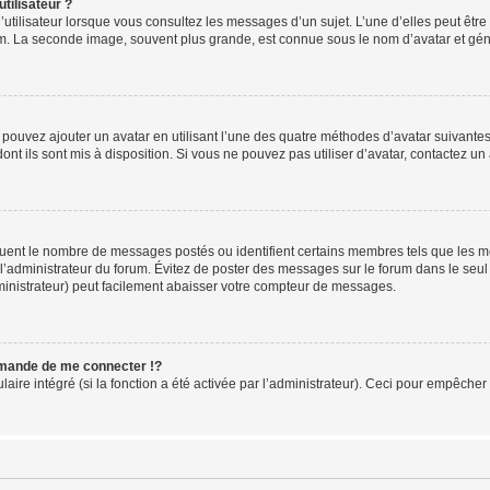
tilisateur ?
utilisateur lorsque vous consultez les messages d’un sujet. L’une d’elles peut êtr
rum. La seconde image, souvent plus grande, est connue sous le nom d’avatar et 
s pouvez ajouter un avatar en utilisant l’une des quatre méthodes d’avatar suivantes 
ont ils sont mis à disposition. Si vous ne pouvez pas utiliser d’avatar, contactez un
iquent le nombre de messages postés ou identifient certains membres tels que les 
ar l’administrateur du forum. Évitez de poster des messages sur le forum dans le seu
ministrateur) peut facilement abaisser votre compteur de messages.
mande de me connecter !?
re intégré (si la fonction a été activée par l’administrateur). Ceci pour empêcher l’u