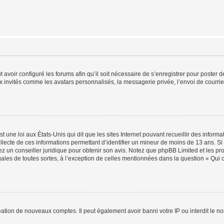
t avoir configuré les forums afin qu’il soit nécessaire de s’enregistrer pour poster
x invités comme les avatars personnalisés, la messagerie privée, l’envoi de courri
t une loi aux États-Unis qui dit que les sites Internet pouvant recueillir des infor
ollecte de ces informations permettant d’identifier un mineur de moins de 13 ans. S
tez un conseiller juridique pour obtenir son avis. Notez que phpBB Limited et les pr
gales de toutes sortes, à l’exception de celles mentionnées dans la question « Qui
réation de nouveaux comptes. Il peut également avoir banni votre IP ou interdit le no