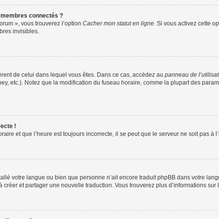
s membres connectés ?
forum », vous trouverez l’option
Cacher mon statut en ligne
. Si vous activez cette o
es invisibles.
ifférent de celui dans lequel vous êtes. Dans ce cas, accédez au
panneau de l’utilisa
ney, etc.). Notez que la modification du fuseau horaire, comme la plupart des para
ecte !
aire et que l’heure est toujours incorrecte, il se peut que le serveur ne soit pas à
installé votre langue ou bien que personne n’ait encore traduit phpBB dans votre l
s à créer et partager une nouvelle traduction. Vous trouverez plus d’informations sur l