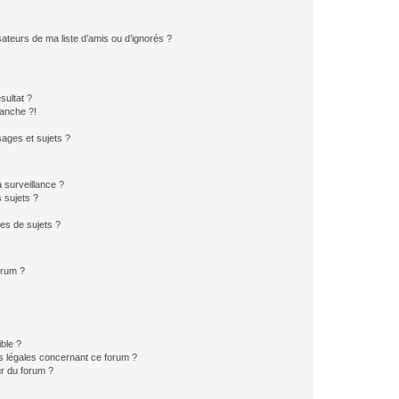
ateurs de ma liste d’amis ou d’ignorés ?
sultat ?
anche ?!
ages et sujets ?
a surveillance ?
 sujets ?
es de sujets ?
orum ?
ible ?
ns légales concernant ce forum ?
r du forum ?