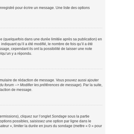
nregistré pour écrire un message. Une liste des options
 (quelquefois dans une durée limitée après sa publication) en
iquant qu’il a été modifié, le nombre de fois qu’il a été
sage, cependant ils ont la possibilité de laisser une note
elqu’un y a répondu.
rmulaire de rédaction de message. Vous pouvez aussi ajouter
du forum --> Modifier les préférences de message
). Par la suite,
daction de message.
ermissions), cliquez sur l’onglet
Sondage
sous la partie
ptions possibles, saisissez une option par ligne dans le
ateur », limiter la durée en jours du sondage (mettre « 0 » pour