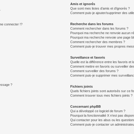
Amis et ignorés
Que sont mes listes d’amis et d’ignorés ?
?
Comment puis-je ajouter/supprimer des utilis
Recherche dans les forums
e connecter !?
Comment rechercher dans les forums ?
Pourquoi ma recherche ne renvoie aucun ré
Pourquoi ma recherche renvoie une page bl
Comment rechercher des membres ?
Comment puis-je trouver mes propres mess
Surveillance et favoris
Quelle est la différence entre les favoris et l
Comment mettre en favoris ou surveiller des
Comment surveiller des forums ?
Comment puis-je supprimer mes surveillanc
message ?
Fichiers joints
Quels fichiers joints sont autorisés sur ce f
Comment trouver tous mes fichiers joints ?
Concernant phpBB
Qui a développé ce logiciel de forum ?
Pourquoi la fonctionnalité X n’est pas dispon
Qui contacter pour les abus ou les questio
Comment puis-je contacter un administrateu