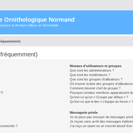
e Ornithologique Normand
oiseaux et de leurs milieux en Normandie
 fréquemment)
s fréquemment)
Niveaux d’utilisateurs et groupes
Que sont les administrateurs ?
Que sont les modérateurs ?
Que sont les groupes d’utilisateurs ?
Où trouver la liste des groupes d’utilisateur
Comment devenir chef de groupe ?
 ?!
Pourquoi certains membres apparaissent dan
Qu’est-ce qu’un « Groupe par défaut » ?
Qu’est-ce que le lien « L’équipe du forum » 
Messagerie privée
Je ne peux pas envoyer de messages privé
Je reçois sans arrêt des messages indésira
 connectés ?
J’ai reçu un spam ou un courriel abusif d’u