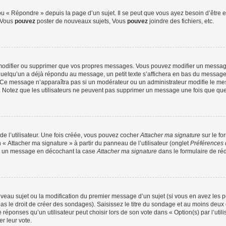
 « Répondre » depuis la page d’un sujet. Il se peut que vous ayez besoin d’être e
: Vous
pouvez
poster de nouveaux sujets, Vous
pouvez
joindre des fichiers, etc.
modifier ou supprimer que vos propres messages. Vous pouvez modifier un message
lqu’un a déjà répondu au message, un petit texte s’affichera en bas du message ind
n. Ce message n’apparaîtra pas si un modérateur ou un administrateur modifie le mes
ive. Notez que les utilisateurs ne peuvent pas supprimer un message une fois que qu
e l’utilisateur. Une fois créée, vous pouvez cocher
Attacher ma signature
sur le fo
 « Attacher ma signature » à partir du panneau de l’utilisateur (onglet
Préférences 
 à un message en décochant la case
Attacher ma signature
dans le formulaire de ré
ouveau sujet ou la modification du premier message d’un sujet (si vous en avez les p
 le droit de créer des sondages). Saisissez le titre du sondage et au moins deux o
onses qu’un utilisateur peut choisir lors de son vote dans « Option(s) par l’utilis
er leur vote.