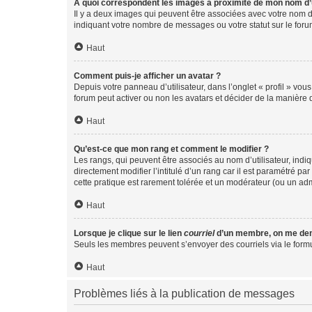
A quoi correspondent les images à proximité de mon nom d’u
Il y a deux images qui peuvent être associées avec votre nom d’
indiquant votre nombre de messages ou votre statut sur le fo
Haut
Comment puis-je afficher un avatar ?
Depuis votre panneau d’utilisateur, dans l’onglet « profil » vou
forum peut activer ou non les avatars et décider de la manière d
Haut
Qu’est-ce que mon rang et comment le modifier ?
Les rangs, qui peuvent être associés au nom d’utilisateur, ind
directement modifier l’intitulé d’un rang car il est paramétré p
cette pratique est rarement tolérée et un modérateur (ou un ad
Haut
Lorsque je clique sur le lien
courriel
d’un membre, on me de
Seuls les membres peuvent s’envoyer des courriels via le formulai
Haut
Problèmes liés à la publication de messages