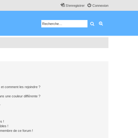
S’enregistrer
Connexion
Rechercher
Recherche avancé
s et comment les rejoindre ?
s une couleur différente ?
?
s !
bles !
n membre de ce forum !