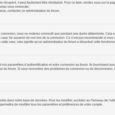
 récupéré, il peut facilement être réinitialisé. Pour ce faire, rendez vous sur la p
uveau vous connecter.
passe, contactez un administrateur du forum.
e connexion, vous ne resterez connecté que pendant une durée déterminée. Cela em
la case
Se souvenir de moi
lors de la connexion. Ce n’est pas recommandé si vous u
s cette case, cela signifie qu’un administrateur du forum a désactivé cette fonctionna
os paramètres d’authentification et votre connexion au forum. Ils fournissent aussi
teur du forum. Si vous rencontrez des problèmes de connexion ou de déconnexion, l
ockés dans notre base de données. Pour les modifier, accédez au
Panneau de l’util
 permettra de modifier tous les paramètres et préférences de votre compte.