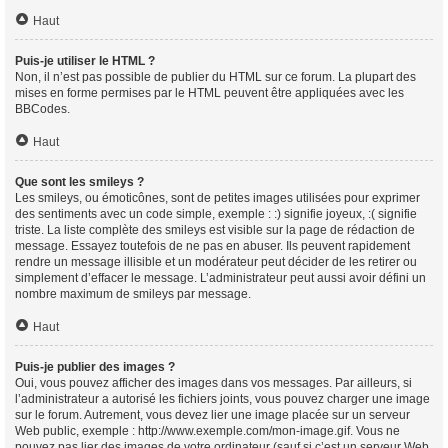
Haut
Puis-je utiliser le HTML ?
Non, il n’est pas possible de publier du HTML sur ce forum. La plupart des
mises en forme permises par le HTML peuvent être appliquées avec les
BBCodes.
Haut
Que sont les smileys ?
Les smileys, ou émoticônes, sont de petites images utilisées pour exprimer
des sentiments avec un code simple, exemple : :) signifie joyeux, :( signifie
triste. La liste complète des smileys est visible sur la page de rédaction de
message. Essayez toutefois de ne pas en abuser. Ils peuvent rapidement
rendre un message illisible et un modérateur peut décider de les retirer ou
simplement d’effacer le message. L’administrateur peut aussi avoir défini un
nombre maximum de smileys par message.
Haut
Puis-je publier des images ?
Oui, vous pouvez afficher des images dans vos messages. Par ailleurs, si
l’administrateur a autorisé les fichiers joints, vous pouvez charger une image
sur le forum. Autrement, vous devez lier une image placée sur un serveur
Web public, exemple : http://www.exemple.com/mon-image.gif. Vous ne
pouvez pas lier des images de votre ordinateur (sauf si c’est un serveur Web