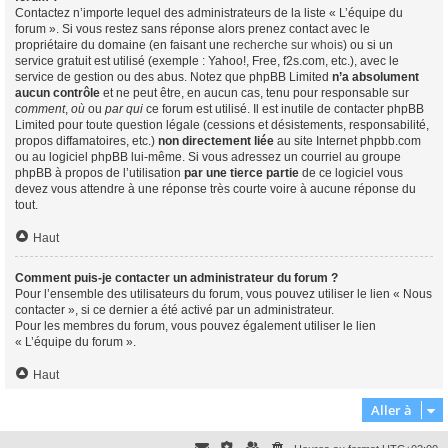
Contactez n’importe lequel des administrateurs de la liste « L’équipe du
forum ». Si vous restez sans réponse alors prenez contact avec le
propriétaire du domaine (en faisant une
recherche sur whois
) ou si un
service gratuit est utilisé (exemple : Yahoo!, Free, f2s.com, etc.), avec le
service de gestion ou des abus. Notez que phpBB Limited
n’a absolument
aucun contrôle
et ne peut être, en aucun cas, tenu pour responsable sur
comment
,
où
ou
par qui
ce forum est utilisé. Il est inutile de contacter phpBB
Limited pour toute question légale (cessions et désistements, responsabilité,
propos diffamatoires, etc.)
non directement liée
au site Internet phpbb.com
ou au logiciel phpBB lui-même. Si vous adressez un courriel au groupe
phpBB à propos de l’utilisation
par une tierce partie
de ce logiciel vous
devez vous attendre à une réponse très courte voire à aucune réponse du
tout.
Haut
Comment puis-je contacter un administrateur du forum ?
Pour l’ensemble des utilisateurs du forum, vous pouvez utiliser le lien « Nous
contacter », si ce dernier a été activé par un administrateur.
Pour les membres du forum, vous pouvez également utiliser le lien
« L’équipe du forum ».
Haut
Aller à