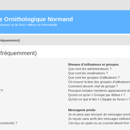
e Ornithologique Normand
oiseaux et de leurs milieux en Normandie
 fréquemment)
s fréquemment)
Niveaux d’utilisateurs et groupes
Que sont les administrateurs ?
Que sont les modérateurs ?
Que sont les groupes d’utilisateurs ?
Où trouver la liste des groupes d’utilisateur
Comment devenir chef de groupe ?
 ?!
Pourquoi certains membres apparaissent dan
Qu’est-ce qu’un « Groupe par défaut » ?
Qu’est-ce que le lien « L’équipe du forum » 
Messagerie privée
Je ne peux pas envoyer de messages privé
Je reçois sans arrêt des messages indésira
 connectés ?
J’ai reçu un spam ou un courriel abusif d’u