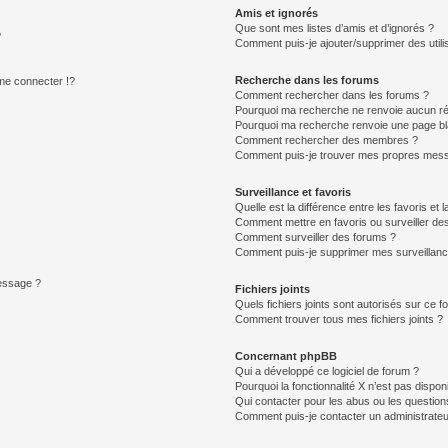
Amis et ignorés
Que sont mes listes d’amis et d’ignorés ?
?
Comment puis-je ajouter/supprimer des utilis
Recherche dans les forums
e connecter !?
Comment rechercher dans les forums ?
Pourquoi ma recherche ne renvoie aucun ré
Pourquoi ma recherche renvoie une page bl
Comment rechercher des membres ?
Comment puis-je trouver mes propres mess
Surveillance et favoris
Quelle est la différence entre les favoris et l
Comment mettre en favoris ou surveiller des
Comment surveiller des forums ?
Comment puis-je supprimer mes surveillanc
message ?
Fichiers joints
Quels fichiers joints sont autorisés sur ce f
Comment trouver tous mes fichiers joints ?
Concernant phpBB
Qui a développé ce logiciel de forum ?
Pourquoi la fonctionnalité X n’est pas dispon
Qui contacter pour les abus ou les questio
Comment puis-je contacter un administrateu