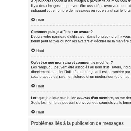
A quoi correspondent les images à proximité de mon nom d’u
Il y a deux images qui peuvent être associées avec votre nom d’
indiquant votre nombre de messages ou votre statut sur le fo
Haut
Comment puis-je afficher un avatar ?
Depuis votre panneau d’utilisateur, dans l’onglet « profil » vou
forum peut activer ou non les avatars et décider de la manière d
Haut
Qu’est-ce que mon rang et comment le modifier ?
Les rangs, qui peuvent être associés au nom d’utilisateur, ind
directement modifier l’intitulé d’un rang car il est paramétré p
cette pratique est rarement tolérée et un modérateur (ou un ad
Haut
Lorsque je clique sur le lien
courriel
d’un membre, on me de
Seuls les membres peuvent s’envoyer des courriels via le formulai
Haut
Problèmes liés à la publication de messages