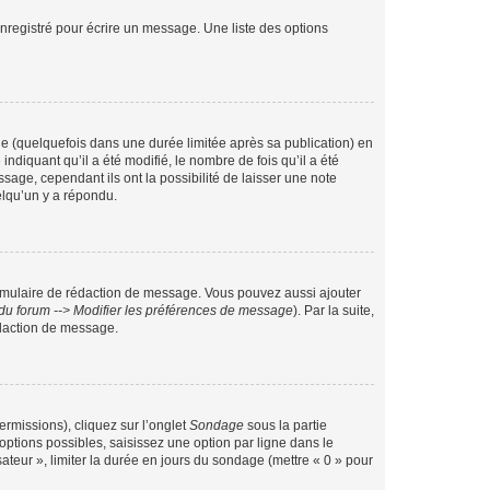
nregistré pour écrire un message. Une liste des options
 (quelquefois dans une durée limitée après sa publication) en
iquant qu’il a été modifié, le nombre de fois qu’il a été
sage, cependant ils ont la possibilité de laisser une note
elqu’un y a répondu.
rmulaire de rédaction de message. Vous pouvez aussi ajouter
du forum --> Modifier les préférences de message
). Par la suite,
daction de message.
ermissions), cliquez sur l’onglet
Sondage
sous la partie
ptions possibles, saisissez une option par ligne dans le
ateur », limiter la durée en jours du sondage (mettre « 0 » pour