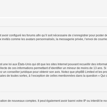
t avoir configuré les forums afin qu’il soit nécessaire de s’enregistrer pour poster
x invités comme les avatars personnalisés, la messagerie privée, l’envoi de courri
t une loi aux États-Unis qui dit que les sites Internet pouvant recueillir des infor
ollecte de ces informations permettant d’identifier un mineur de moins de 13 ans. S
tez un conseiller juridique pour obtenir son avis. Notez que phpBB Limited et les pr
gales de toutes sortes, à l’exception de celles mentionnées dans la question « Qui
réation de nouveaux comptes. Il peut également avoir banni votre IP ou interdit le no