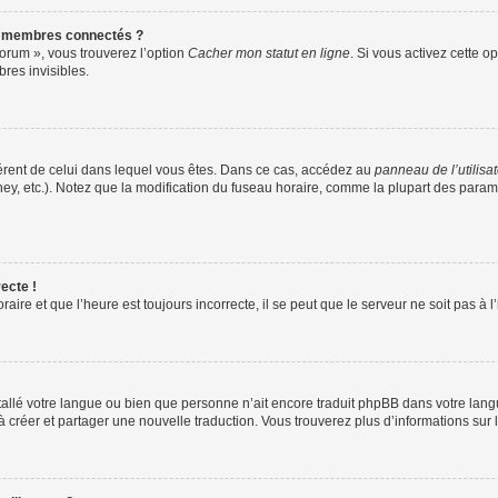
s membres connectés ?
forum », vous trouverez l’option
Cacher mon statut en ligne
. Si vous activez cette o
es invisibles.
ifférent de celui dans lequel vous êtes. Dans ce cas, accédez au
panneau de l’utilisa
ney, etc.). Notez que la modification du fuseau horaire, comme la plupart des para
ecte !
aire et que l’heure est toujours incorrecte, il se peut que le serveur ne soit pas à
installé votre langue ou bien que personne n’ait encore traduit phpBB dans votre l
s à créer et partager une nouvelle traduction. Vous trouverez plus d’informations sur l