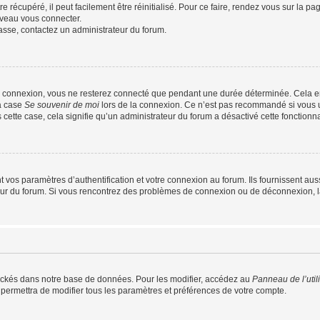
 récupéré, il peut facilement être réinitialisé. Pour ce faire, rendez vous sur la p
uveau vous connecter.
passe, contactez un administrateur du forum.
e connexion, vous ne resterez connecté que pendant une durée déterminée. Cela em
la case
Se souvenir de moi
lors de la connexion. Ce n’est pas recommandé si vous u
s cette case, cela signifie qu’un administrateur du forum a désactivé cette fonctionna
os paramètres d’authentification et votre connexion au forum. Ils fournissent aussi
teur du forum. Si vous rencontrez des problèmes de connexion ou de déconnexion, l
ockés dans notre base de données. Pour les modifier, accédez au
Panneau de l’util
 permettra de modifier tous les paramètres et préférences de votre compte.