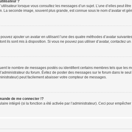
tilisateur ?
utilisateur lorsque vous consultez les messages d’un sujet. L’une d’elles peut êtr
rum. La seconde image, souvent plus grande, est connue sous le nom d’avatar et 
s pouvez ajouter un avatar en utilisant l’une des quatre méthodes d’avatar suivantes 
ont ils sont mis à disposition. Si vous ne pouvez pas utiliser d’avatar, contactez un
iquent le nombre de messages postés ou identifient certains membres tels que les 
ar l’administrateur du forum. Évitez de poster des messages sur le forum dans le seu
ministrateur) peut facilement abaisser votre compteur de messages.
mande de me connecter !?
re intégré (si la fonction a été activée par l’administrateur). Ceci pour empêcher l’u