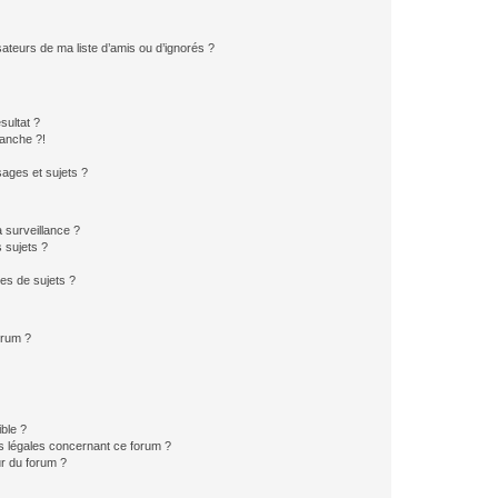
ateurs de ma liste d’amis ou d’ignorés ?
sultat ?
anche ?!
ages et sujets ?
a surveillance ?
 sujets ?
es de sujets ?
orum ?
ible ?
ns légales concernant ce forum ?
r du forum ?