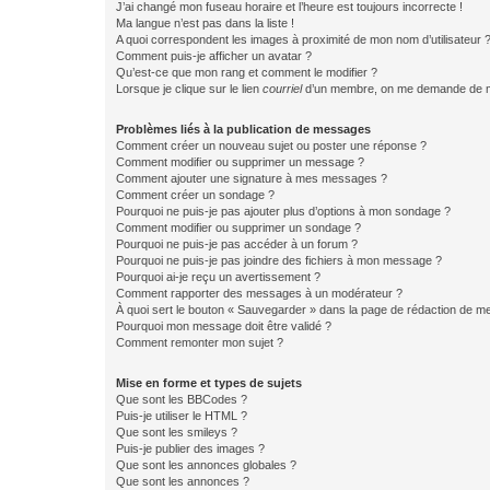
J’ai changé mon fuseau horaire et l’heure est toujours incorrecte !
Ma langue n’est pas dans la liste !
A quoi correspondent les images à proximité de mon nom d’utilisateur 
Comment puis-je afficher un avatar ?
Qu’est-ce que mon rang et comment le modifier ?
Lorsque je clique sur le lien
courriel
d’un membre, on me demande de m
Problèmes liés à la publication de messages
Comment créer un nouveau sujet ou poster une réponse ?
Comment modifier ou supprimer un message ?
Comment ajouter une signature à mes messages ?
Comment créer un sondage ?
Pourquoi ne puis-je pas ajouter plus d’options à mon sondage ?
Comment modifier ou supprimer un sondage ?
Pourquoi ne puis-je pas accéder à un forum ?
Pourquoi ne puis-je pas joindre des fichiers à mon message ?
Pourquoi ai-je reçu un avertissement ?
Comment rapporter des messages à un modérateur ?
À quoi sert le bouton « Sauvegarder » dans la page de rédaction de 
Pourquoi mon message doit être validé ?
Comment remonter mon sujet ?
Mise en forme et types de sujets
Que sont les BBCodes ?
Puis-je utiliser le HTML ?
Que sont les smileys ?
Puis-je publier des images ?
Que sont les annonces globales ?
Que sont les annonces ?