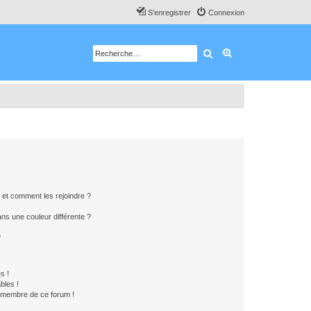
S’enregistrer
Connexion
Rechercher
Recherche avancé
s et comment les rejoindre ?
s une couleur différente ?
?
s !
bles !
n membre de ce forum !