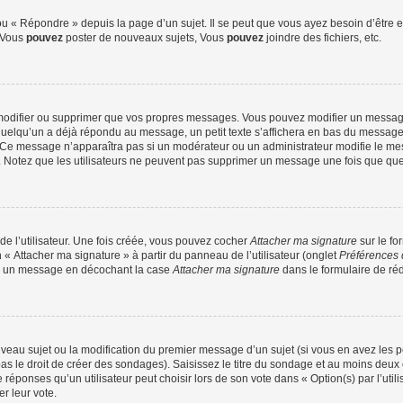
 « Répondre » depuis la page d’un sujet. Il se peut que vous ayez besoin d’être e
: Vous
pouvez
poster de nouveaux sujets, Vous
pouvez
joindre des fichiers, etc.
modifier ou supprimer que vos propres messages. Vous pouvez modifier un message
lqu’un a déjà répondu au message, un petit texte s’affichera en bas du message ind
n. Ce message n’apparaîtra pas si un modérateur ou un administrateur modifie le mes
ive. Notez que les utilisateurs ne peuvent pas supprimer un message une fois que qu
e l’utilisateur. Une fois créée, vous pouvez cocher
Attacher ma signature
sur le fo
 « Attacher ma signature » à partir du panneau de l’utilisateur (onglet
Préférences 
 à un message en décochant la case
Attacher ma signature
dans le formulaire de ré
ouveau sujet ou la modification du premier message d’un sujet (si vous en avez les p
 le droit de créer des sondages). Saisissez le titre du sondage et au moins deux o
onses qu’un utilisateur peut choisir lors de son vote dans « Option(s) par l’utilis
er leur vote.