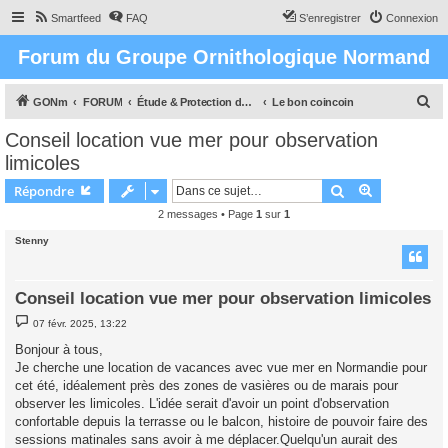
Smartfeed
FAQ
S’enregistrer
Connexion
Forum du Groupe Ornithologique Normand
R
GONm
FORUM
Étude & Protection des Oiseaux et de leurs milieux en Normandie
Le bon coincoin
e
Conseil location vue mer pour observation
c
limicoles
h
Rechercher
Recherche 
Répondre
e
2 messages • Page
1
sur
1
r
Stenny
c
h
e
Conseil location vue mer pour observation limicoles
r
M
07 févr. 2025, 13:22
e
s
Bonjour à tous,
s
Je cherche une location de vacances avec vue mer en Normandie pour
a
g
cet été, idéalement près des zones de vasières ou de marais pour
e
observer les limicoles. L'idée serait d'avoir un point d'observation
confortable depuis la terrasse ou le balcon, histoire de pouvoir faire des
sessions matinales sans avoir à me déplacer.Quelqu'un aurait des