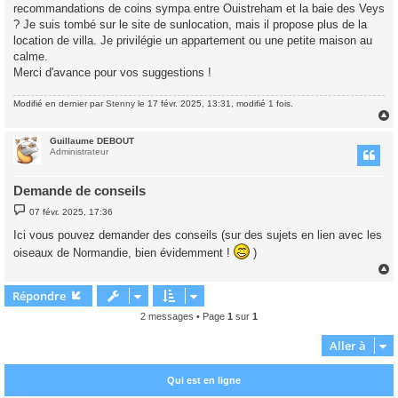
recommandations de coins sympa entre Ouistreham et la baie des Veys
? Je suis tombé sur le site de sunlocation, mais il propose plus de la
location de villa. Je privilégie un appartement ou une petite maison au
calme.
Merci d'avance pour vos suggestions !
Modifié en dernier par
Stenny
le 17 févr. 2025, 13:31, modifié 1 fois.
Guillaume DEBOUT
t
Administrateur
Demande de conseils
M
07 févr. 2025, 17:36
e
s
Ici vous pouvez demander des conseils (sur des sujets en lien avec les
s
a
oiseaux de Normandie, bien évidemment !
)
g
e
Répondre
t
2 messages • Page
1
sur
1
Aller à
Qui est en ligne