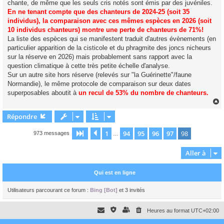
chante, de même que les seuls cris notés sont émis par des juvéniles.
En ne tenant compte que des chanteurs de 2024-25 (soit 35
individus), la comparaison avec ces mêmes espèces en 2026 (soit
10 individus chanteurs) montre une perte de chanteurs de 71%!
La liste des espèces qui se manifestent traduit d'autres évènements (en
particulier apparition de la cisticole et du phragmite des joncs nicheurs
sur la réserve en 2026) mais probablement sans rapport avec la
question climatique à cette très petite échelle d'analyse.
Sur un autre site hors réserve (relevés sur "la Guérinette"/faune
Normandie), le même protocole de comparaison sur deux dates
superposables aboutit à
un recul de 53% du nombre de chanteurs.
Répondre
t
1
94
95
96
97
98
Page
98
Précédente
sur
98
973 messages
…
Aller à
Qui est en ligne
Utilisateurs parcourant ce forum :
Bing [Bot]
et 3 invités
Heures au format
UTC+02:00