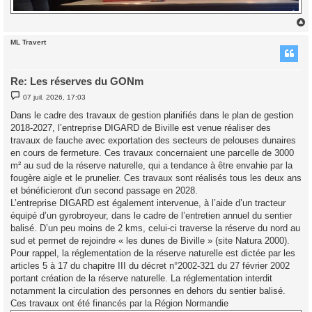
ML Travert
t
Re: Les réserves du GONm
M
07 juil. 2026, 17:03
e
s
Dans le cadre des travaux de gestion planifiés dans le plan de gestion
s
2018-2027, l’entreprise DIGARD de Biville est venue réaliser des
a
g
travaux de fauche avec exportation des secteurs de pelouses dunaires
e
en cours de fermeture. Ces travaux concernaient une parcelle de 3000
m² au sud de la réserve naturelle, qui a tendance à être envahie par la
fougère aigle et le prunelier. Ces travaux sont réalisés tous les deux ans
et bénéficieront d'un second passage en 2028.
L’entreprise DIGARD est également intervenue, à l’aide d’un tracteur
équipé d’un gyrobroyeur, dans le cadre de l’entretien annuel du sentier
balisé. D’un peu moins de 2 kms, celui-ci traverse la réserve du nord au
sud et permet de rejoindre « les dunes de Biville » (site Natura 2000).
Pour rappel, la réglementation de la réserve naturelle est dictée par les
articles 5 à 17 du chapitre III du décret n°2002-321 du 27 février 2002
portant création de la réserve naturelle. La réglementation interdit
notamment la circulation des personnes en dehors du sentier balisé.
Ces travaux ont été financés par la Région Normandie