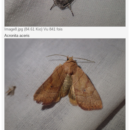
Image8.jpg (84.61 Kio) Vu 841 fois
Acronita aceris