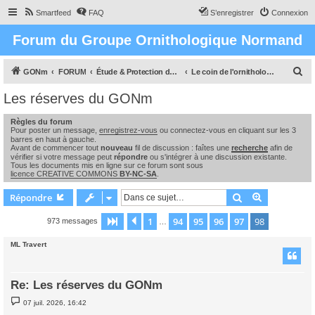
Smartfeed
FAQ
S’enregistrer
Connexion
Forum du Groupe Ornithologique Normand
R
GONm
FORUM
Étude & Protection des Oiseaux et de leurs milieux en Normandie
Le coin de l'ornithologue : observations, études & enquêtes
e
Les réserves du GONm
c
Règles du forum
h
Pour poster un message,
enregistrez-vous
ou connectez-vous en cliquant sur les 3
e
barres en haut à gauche.
Avant de commencer tout
nouveau
fil de discussion : faîtes une
recherche
afin de
r
vérifier si votre message peut
répondre
ou s'intégrer à une discussion existante.
Tous les documents mis en ligne sur ce forum sont sous
c
licence CREATIVE COMMONS
BY-NC-SA
.
h
Rechercher
Recherche 
Répondre
e
1
94
95
96
97
98
Page
98
Précédente
sur
98
973 messages
…
r
ML Travert
Re: Les réserves du GONm
M
07 juil. 2026, 16:42
e