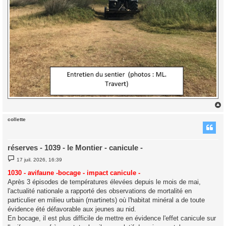
collette
t
réserves - 1039 - le Montier - canicule -
M
17 juil. 2026, 16:39
e
s
1030 - avifaune -bocage - impact canicule -
s
Après 3 épisodes de températures élevées depuis le mois de mai,
a
g
l'actualité nationale a rapporté des observations de mortalité en
e
particulier en milieu urbain (martinets) où l'habitat minéral a de toute
évidence été défavorable aux jeunes au nid.
En bocage, il est plus difficile de mettre en évidence l'effet canicule sur