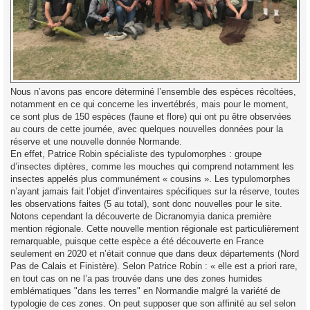
Nous n’avons pas encore déterminé l’ensemble des espèces récoltées,
notamment en ce qui concerne les invertébrés, mais pour le moment,
ce sont plus de 150 espèces (faune et flore) qui ont pu être observées
au cours de cette journée, avec quelques nouvelles données pour la
réserve et une nouvelle donnée Normande.
En effet, Patrice Robin spécialiste des typulomorphes : groupe
d’insectes diptères, comme les mouches qui comprend notamment les
insectes appelés plus communément « cousins ». Les typulomorphes
n’ayant jamais fait l’objet d’inventaires spécifiques sur la réserve, toutes
les observations faites (5 au total), sont donc nouvelles pour le site.
Notons cependant la découverte de Dicranomyia danica première
mention régionale. Cette nouvelle mention régionale est particulièrement
remarquable, puisque cette espèce a été découverte en France
seulement en 2020 et n’était connue que dans deux départements (Nord
Pas de Calais et Finistère). Selon Patrice Robin : « elle est a priori rare,
en tout cas on ne l’a pas trouvée dans une des zones humides
emblématiques "dans les terres" en Normandie malgré la variété de
typologie de ces zones. On peut supposer que son affinité au sel selon