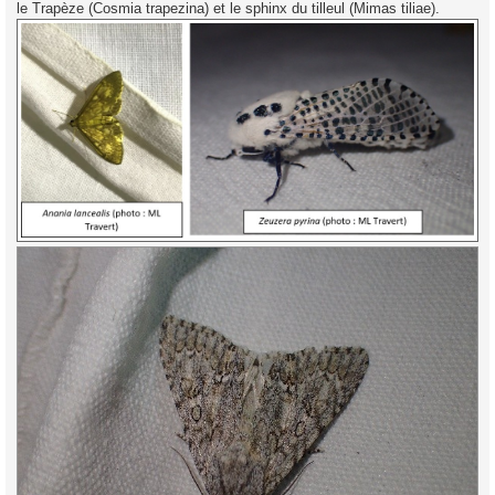
le Trapèze (Cosmia trapezina) et le sphinx du tilleul (Mimas tiliae).