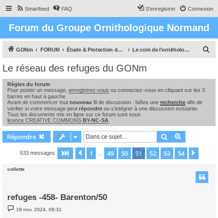
Smartfeed
FAQ
S’enregistrer
Connexion
Forum du Groupe Ornithologique Normand
R
GONm
FORUM
Étude & Protection des Oiseaux et de leurs milieux en Normandie
Le coin de l'ornithologue : observations, études & enquêtes
e
Le réseau des refuges du GONm
c
Règles du forum
h
Pour poster un message,
enregistrez-vous
ou connectez-vous en cliquant sur les 3
e
barres en haut à gauche.
Avant de commencer tout
nouveau
fil de discussion : faîtes une
recherche
afin de
r
vérifier si votre message peut
répondre
ou s'intégrer à une discussion existante.
Tous les documents mis en ligne sur ce forum sont sous
c
licence CREATIVE COMMONS
BY-NC-SA
.
h
Rechercher
Recherche 
Répondre
e
1
49
50
51
52
53
54
Page
51
Précédente
sur
54
Suiva
533 messages
…
r
collette
refuges -458- Barenton/50
M
19 nov. 2024, 09:31
e