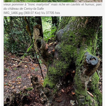
vieux pommier à "tronc martyrisé" mais riche en cavités et humus; parc
du château de Cerisy-la-Salle
IMG_1466.jpg (369.07 Kio) Vu 37705 fois