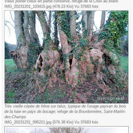
Vieux poirier creux en partie conservé, refuge de la Croix au Blanc
IMG_20231201_103415.jpg (478.23 Kio) Vu 37683 fois
Très vieille cépée de frêne sur talus, typique de l'usage paysan du bois
de la haie en pays de bocage; refuge de la Bourdonnière, Saint-Martin-
des-Champs
IMG_20231231_095221.jpg (576.38 Kio) Vu 37683 fois