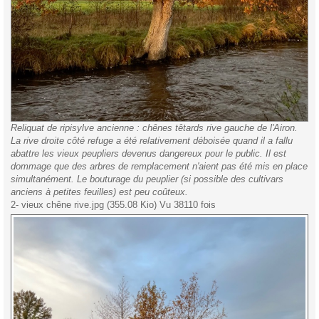
Reliquat de ripisylve ancienne : chênes têtards rive gauche de l'Airon.
La rive droite côté refuge a été relativement déboisée quand il a fallu
abattre les vieux peupliers devenus dangereux pour le public. Il est
dommage que des arbres de remplacement n'aient pas été mis en place
simultanément. Le bouturage du peuplier (si possible des cultivars
anciens à petites feuilles) est peu coûteux.
2- vieux chêne rive.jpg (355.08 Kio) Vu 38110 fois