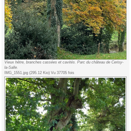
Vieux hêtre, branches cassées et cavités. Parc du château de Cerisy-
la-Salle.
IMG_1551.jpg (295.12 Kio) Vu 37705 fois