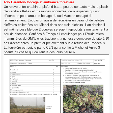
s
458- Barenton- bocage et ambiance forestière
s
Un relevé entre crachin et plafond bas... peu de contacts mais le plaisir
a
g
d'entendre sittelles et mésanges nonnettes, deux espèces qui ont
e
déserté un peu partout le bocage du sud Manche rescapé du
remembrement. L'occasion aussi de récupérer un beau lot de pelotes
d'effraies collectées par Michel dans ses trois nichoirs. L'an dernier, il
est même possible que 2 couples se soient reproduits simultanément à
peu de distance. Confiées à François Leboulenger pour l'étude micro
mammifères du GMN, elles traduiront la richesse comparée du site à 10
ans d'écart après un premier prélèvement sur le refuge des Ponceaux.
La tourbière est suivie par le CEN qui a confié à Michel et Annie 3
boeufs d'Ecosse qui coulent là des jours heureux.