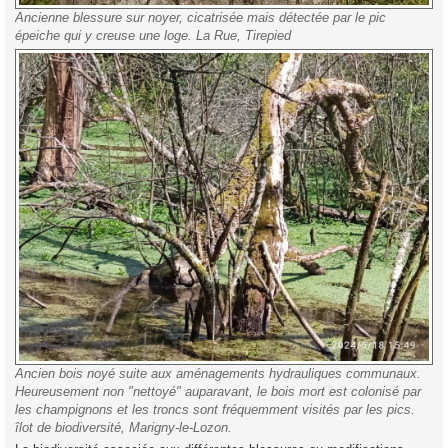
Ancienne blessure sur noyer, cicatrisée mais détectée par le pic
épeiche qui y creuse une loge. La Rue, Tirepied
Ancien bois noyé suite aux aménagements hydrauliques communaux.
Heureusement non "nettoyé" auparavant, le bois mort est colonisé par
les champignons et les troncs sont fréquemment visités par les pics.
îlot de biodiversité, Marigny-le-Lozon.