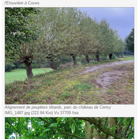
l'Etouvière à Cuves.
Alignement de peupliers têtards, parc du château de Cerisy
IMG_1487.jpg (222.94 Kio) Vu 37705 fois