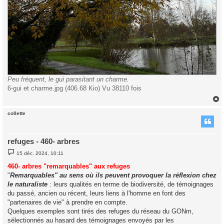
Peu fréquent, le gui parasitant un charme.
6-gui et charme.jpg (406.68 Kio) Vu 38110 fois
collette
t
refuges - 460- arbres
M
15 déc. 2024, 10:11
e
s
460- arbres "remarquables" aux refuges
s
"
Remarquables" au sens où ils peuvent provoquer la réflexion chez
a
g
le naturaliste
: leurs qualités en terme de biodiversité, de témoignages
e
du passé, ancien ou récent, leurs liens à l'homme en font des
"partenaires de vie" à prendre en compte.
Quelques exemples sont tirés des refuges du réseau du GONm,
sélectionnés au hasard des témoignages envoyés par les