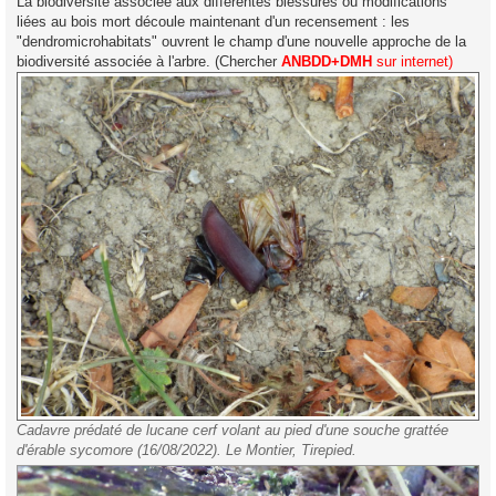
La biodiversité associée aux différentes blessures ou modifications
liées au bois mort découle maintenant d'un recensement : les
"dendromicrohabitats" ouvrent le champ d'une nouvelle approche de la
biodiversité associée à l'arbre. (Chercher
ANBDD+DMH
sur internet)
Cadavre prédaté de lucane cerf volant au pied d'une souche grattée
d'érable sycomore (16/08/2022). Le Montier, Tirepied.