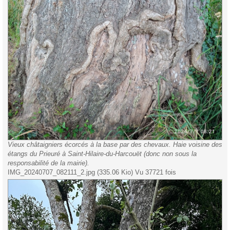
Vieux châtaigniers écorcés à la base par des chevaux. Haie voisine des
étangs du Prieuré à Saint-Hilaire-du-Harcouët (donc non sous la
responsabilité de la mairie).
IMG_20240707_082111_2.jpg (335.06 Kio) Vu 37721 fois