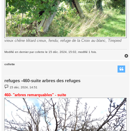
vieux chêne têtard creux, fendu; refuge de la Croix au blanc, Tirepied
Modifié en dernier par
collette
le 15 déc. 2024, 15:02, modifié 1 fois.
collette
t
refuges -460-suite arbres des refuges
M
15 déc. 2024, 14:51
e
s
460- "arbres remarquables" - suite
s
a
g
e