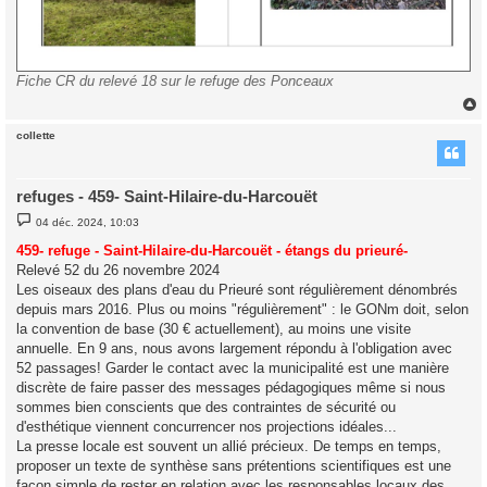
Fiche CR du relevé 18 sur le refuge des Ponceaux
collette
t
refuges - 459- Saint-Hilaire-du-Harcouët
M
04 déc. 2024, 10:03
e
s
459- refuge - Saint-Hilaire-du-Harcouët - étangs du prieuré-
s
Relevé 52 du 26 novembre 2024
a
g
Les oiseaux des plans d'eau du Prieuré sont régulièrement dénombrés
e
depuis mars 2016. Plus ou moins "régulièrement" : le GONm doit, selon
la convention de base (30 € actuellement), au moins une visite
annuelle. En 9 ans, nous avons largement répondu à l'obligation avec
52 passages! Garder le contact avec la municipalité est une manière
discrète de faire passer des messages pédagogiques même si nous
sommes bien conscients que des contraintes de sécurité ou
d'esthétique viennent concurrencer nos projections idéales...
La presse locale est souvent un allié précieux. De temps en temps,
proposer un texte de synthèse sans prétentions scientifiques est une
façon simple de rester en relation avec les responsables locaux des