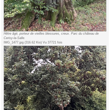
Hêtre âgé, porteur de vieilles blessures, creux. Parc du château de
Cerisy-la-Salle.
IMG_1477.jpg (316.62 Kio) Vu 37721 fois