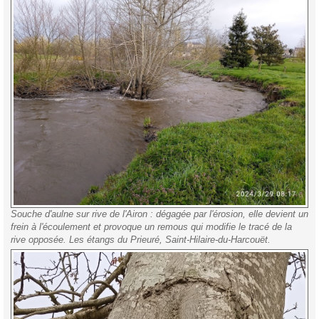
Souche d'aulne sur rive de l'Airon : dégagée par l'érosion, elle devient un
frein à l'écoulement et provoque un remous qui modifie le tracé de la
rive opposée. Les étangs du Prieuré, Saint-Hilaire-du-Harcouët.