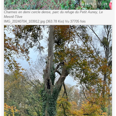
Charmes en demi cercle dense, parc du refuge du Petit Auney, Le
Mesnil-Tôve
IMG_20240704_103912.jpg (363.78 Kio) Vu 37705 fois