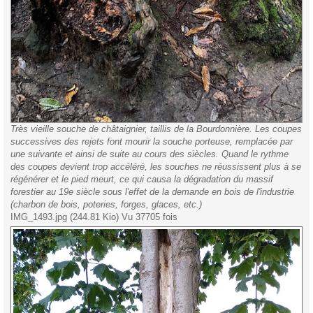
Très vieille souche de châtaignier, taillis de la Bourdonnière. Les coupes
successives des rejets font mourir la souche porteuse, remplacée par
une suivante et ainsi de suite au cours des siècles. Quand le rythme
des coupes devient trop accéléré, les souches ne réussissent plus à se
régénérer et le pied meurt, ce qui causa la dégradation du massif
forestier au 19e siècle sous l'effet de la demande en bois de l'industrie
(charbon de bois, poteries, forges, glaces, etc.)
IMG_1493.jpg (244.81 Kio) Vu 37705 fois