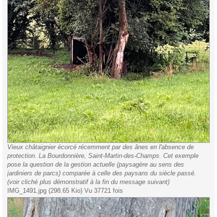
Vieux châtaignier écorcé récemment par des ânes en l'absence de
protection. La Bourdonnière, Saint-Martin-des-Champs. Cet exemple
pose la question de la gestion actuelle (paysagère au sens des
jardiniers de parcs) comparée à celle des paysans du siècle passé.
(voir cliché plus démonstratif à la fin du message suivant)
IMG_1491.jpg (298.65 Kio) Vu 37721 fois