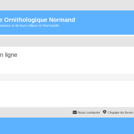
e Ornithologique Normand
oiseaux et de leurs milieux en Normandie
n ligne
Nous contacter
L’équipe du forum