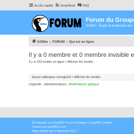
Accès rapide
Smartfeed
FAQ
Forum du Group
GONm : Étude et protection des 
GONm
FORUM
Qui est en ligne
Il y a 0 membre et 0 membre invisible e
Il y a 233 invités en ligne •
Afficher les invités
Aucun utilisateur enregistré •
Afficher les invités
Légende :
Administrateurs
,
Modérateurs globaux
Développé par
phpBB
® Forum Software © phpBB Limited
Traduit par
phpBB-fr.com
Style
proflat
par ©
Mazeltof
2017