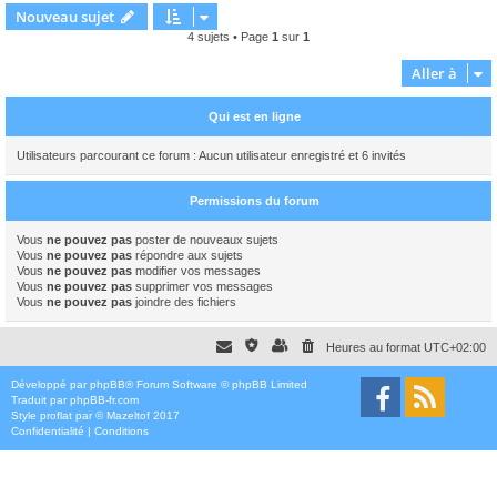
Nouveau sujet
4 sujets • Page
1
sur
1
Aller à
Qui est en ligne
Utilisateurs parcourant ce forum : Aucun utilisateur enregistré et 6 invités
Permissions du forum
Vous
ne pouvez pas
poster de nouveaux sujets
Vous
ne pouvez pas
répondre aux sujets
Vous
ne pouvez pas
modifier vos messages
Vous
ne pouvez pas
supprimer vos messages
Vous
ne pouvez pas
joindre des fichiers
Heures au format
UTC+02:00
Développé par
phpBB
® Forum Software © phpBB Limited
Traduit par
phpBB-fr.com
Style
proflat
par ©
Mazeltof
2017
Confidentialité
|
Conditions