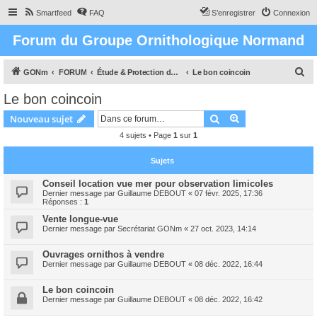
Smartfeed
FAQ
S’enregistrer
Connexion
Forum du Groupe Ornithologique Normand
R
GONm
FORUM
Étude & Protection des Oiseaux et de leurs milieux en Normandie
Le bon coincoin
e
Le bon coincoin
c
Rechercher
Recherche avanc
Nouveau sujet
h
4 sujets • Page
1
sur
1
e
r
Sujets
c
Conseil location vue mer pour observation limicoles
h
Dernier message par
Guillaume DEBOUT
«
07 févr. 2025, 17:36
Réponses :
1
e
Vente longue-vue
r
Dernier message par
Secrétariat GONm
«
27 oct. 2023, 14:14
Ouvrages ornithos à vendre
Dernier message par
Guillaume DEBOUT
«
08 déc. 2022, 16:44
Le bon coincoin
Dernier message par
Guillaume DEBOUT
«
08 déc. 2022, 16:42