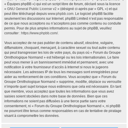
« Équipes phpBB ») qui est un script libre de forum, déclaré sous la licence
«
GNU General Public License v2
» (désigné ci-après par « GPL ») et qui
peut être téléchargé depuis
www.phpbb.com
. Le logiciel phpBB facilite
seulement les discussions sur Internet. phpBB Limited n’est pas responsable
de ce que nous acceptons ou n’acceptons pas comme contenu ou conduite
permis. Pour de plus amples informations au sujet de phpBB, veuillez
consulter :
https://www.phpbb.com/
.
Vous acceptez de ne pas publier de contenu abusif, obscène, vulgaire,
diffamatoire, choquant, menaçant, à caractère sexuel ou tout autre contenu
qui peut transgresser les lois de votre pays, du pays où « Forum du Groupe
Ornithologique Normand » est hébergé ou les lois internationales. Le faire
peut vous mener à un bannissement immédiat et permanent, avec une
notification à votre fournisseur d’accès à Internet si nous le jugeons
nécessaire. Les adresses IP de tous les messages sont enregistrées pour
aider au renforcement de ces conditions. Vous acceptez que « Forum du
Groupe Ornithologique Normand » supprime, modifie, déplace ou verrouille
n’importe quel sujet lorsque nous estimons que cela est nécessaire. En tant
que membre, vous acceptez que toutes les informations que vous avez
saisies soient stockées dans notre base de données. Bien que ces
informations ne soient pas diffusées à une tierce partie sans votre
consentement, ni « Forum du Groupe Ornithologique Normand », ni phpBB
ne pourront être tenus comme responsables en cas de tentative de piratage
visant à compromettre les données.