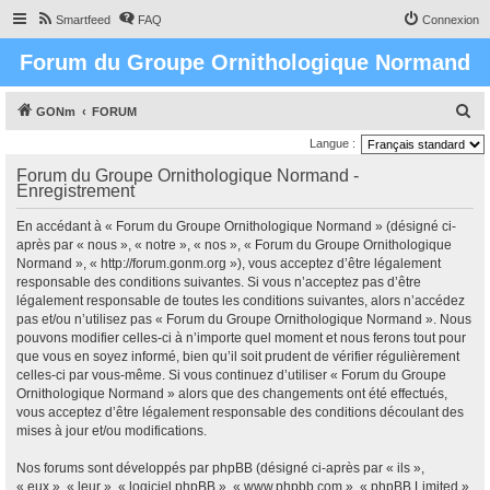
Smartfeed
FAQ
Connexion
Forum du Groupe Ornithologique Normand
R
GONm
FORUM
e
Langue :
c
Forum du Groupe Ornithologique Normand -
Enregistrement
h
e
En accédant à « Forum du Groupe Ornithologique Normand » (désigné ci-
r
après par « nous », « notre », « nos », « Forum du Groupe Ornithologique
Normand », « http://forum.gonm.org »), vous acceptez d’être légalement
c
responsable des conditions suivantes. Si vous n’acceptez pas d’être
h
légalement responsable de toutes les conditions suivantes, alors n’accédez
pas et/ou n’utilisez pas « Forum du Groupe Ornithologique Normand ». Nous
e
pouvons modifier celles-ci à n’importe quel moment et nous ferons tout pour
r
que vous en soyez informé, bien qu’il soit prudent de vérifier régulièrement
celles-ci par vous-même. Si vous continuez d’utiliser « Forum du Groupe
Ornithologique Normand » alors que des changements ont été effectués,
vous acceptez d’être légalement responsable des conditions découlant des
mises à jour et/ou modifications.
Nos forums sont développés par phpBB (désigné ci-après par « ils »,
« eux », « leur », « logiciel phpBB », « www.phpbb.com », « phpBB Limited »,