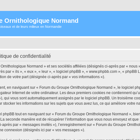
e Ornithologique Normand
oiseaux et de leurs milieux en Normandie
ique de confidentialité
Ornithologique Normand » et ses sociétés affiliées (désignés ci-après par « nous »
s par « ils », « eux », « leur », « logiciel phpBB », « www.phpbb.com », « phpBB L
tion de votre part (désignée ci-après par « vos informations »).
nt, en naviguant sur « Forum du Groupe Ornithologique Normand », le logiciel php
igateur Internet de votre ordinateur. Les deux premiers cookies ne contiennent qu’un 
d »), qui vous sont automatiquement assignés par le logiciel phpBB. Un troisième co
stocker les informations sur les sujets que vous avez lus, ce qui améliore votre na
l phpBB tout en naviguant sur « Forum du Groupe Ornithologique Normand », bien 
La seconde manière est de récupérer l’information que vous nous envoyez et que nous
 ci-après par « messages invités »), l’enregistrement sur « Forum du Groupe Ornitho
ne connexion (désignés ici par « vos messages »).