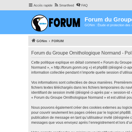
Accès rapide
Smartfeed
FAQ
Forum du Group
GONm : Étude et protection des 
GONm
FORUM
Forum du Groupe Ornithologique Normand - Polit
Cette politique explique en détail comment « Forum du Groupe 
Normand », « http://forum.gonm.org ») et phpBB (désigné ci-aprè
information collectée pendant n’importe quelle session d’utilisa
Vos informations sont collectées de deux manières. Premièreme
fichiers textes téléchargés dans les fichiers temporaires du nav
identifiant de session invité (désigné ci-après par « session-i
« Forum du Groupe Ornithologique Normand » et est utilisé pour 
Nous pouvons également créer des cookies externes au logicie
pour couvrir seulement les pages créées par le logiciel phpBB. 
publication de message en tant qu’utilisateur invité (désignée
messages que vous envoyez après l’enregistrement et lors d’u