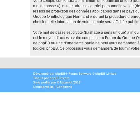
Votre compte contiendra au minimum un identifiant unique (dési
mot de passe »), et une adresse courriel personnelle valide (d
les lois de protection des données applicables dans le pays qu
Groupe Ornithologique Normand » durant la procédure d’enregis
choisir quelle information de votre compte sera affichée publiq
Votre mot de passe est crypté (hashage à sens unique) afin qu’i
est le moyen d’accès à votre compte sur « Forum du Groupe O
de phpBB ou une d’une tierce partie ne peut vous demander légi
logiciel phpBB. Ce processus vous demandera de fournir votre n
Développé par
phpBB
® Forum Software © phpBB Limited
Traduit par
phpBB-fr.com
Style
proflat
par ©
Mazeltof
2017
Confidentialité
|
Conditions