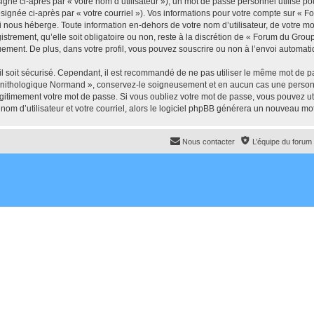
gné ci-après par « votre nom d’utilisateur »), un mot de passe personnel utilisé po
ésignée ci-après par « votre courriel »). Vos informations pour votre compte sur 
i nous héberge. Toute information en-dehors de votre nom d’utilisateur, de votre m
trement, qu’elle soit obligatoire ou non, reste à la discrétion de « Forum du Gr
uement. De plus, dans votre profil, vous pouvez souscrire ou non à l’envoi automatiq
l soit sécurisé. Cependant, il est recommandé de ne pas utiliser le même mot de pas
rnithologique Normand », conservez-le soigneusement et en aucun cas une person
timement votre mot de passe. Si vous oubliez votre mot de passe, vous pouvez utili
om d’utilisateur et votre courriel, alors le logiciel phpBB générera un nouveau m
Nous contacter
L’équipe du forum