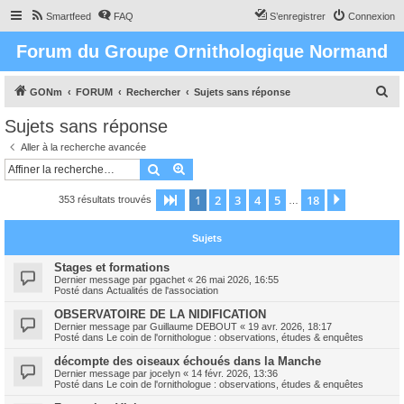
Smartfeed
FAQ
S’enregistrer
Connexion
Forum du Groupe Ornithologique Normand
R
GONm
FORUM
Rechercher
Sujets sans réponse
e
Sujets sans réponse
c
Aller à la recherche avancée
h
Rechercher
Recherche avancée
e
1
2
3
4
5
18
Page
1
sur
18
Suivante
353 résultats trouvés
r
…
c
Sujets
h
e
Stages et formations
Dernier message par
pgachet
«
26 mai 2026, 16:55
r
Posté dans
Actualités de l'association
OBSERVATOIRE DE LA NIDIFICATION
Dernier message par
Guillaume DEBOUT
«
19 avr. 2026, 18:17
Posté dans
Le coin de l'ornithologue : observations, études & enquêtes
décompte des oiseaux échoués dans la Manche
Dernier message par
jocelyn
«
14 févr. 2026, 13:36
Posté dans
Le coin de l'ornithologue : observations, études & enquêtes