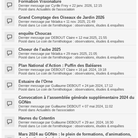
Formation Visionature
Dernier message par
Cyrille Frey
«
22 janv. 2026, 12:15
Posté dans
Actualités de l'association
Grand Comptage des Oiseaux de Jardin 2026
Dernier message par
Nklatka
«
11 nov. 2025, 21:49
Posté dans
Le coin de l'ornithologue : observations, études & enquêtes
enquête Choucas
Dernier message par
DEBOUT Claire
«
12 mai 2025, 21:55
Posté dans
Le coin de l'ornithologue : observations, études & enquêtes
Choeur de l'aube 2025
Dernier message par
Nklatka
«
29 mars 2025, 21:05
Posté dans
Le coin de l'ornithologue : observations, études & enquêtes
Plan National d'Action : Puffin des Baléares
Dernier message par
DEBOUT Claire
«
16 juil. 2024, 19:18
Posté dans
Le coin de l'ornithologue : observations, études & enquêtes
Estuaire de l'Orne
Dernier message par
Guillaume DEBOUT
«
24 juin 2024, 17:12
Posté dans
Le coin de l'ornithologue : observations, études & enquêtes
Convocation à l’assemblée générale supplémentaire 2024 du
GONm
Dernier message par
Guillaume DEBOUT
«
07 mai 2024, 11:02
Posté dans
Actualités de l'association
Havres du Cotentin
Dernier message par
Guillaume DEBOUT
«
29 avr. 2024, 16:30
Posté dans
Le coin de l'ornithologue : observations, études & enquêtes
Mars 2024 au GONm : le plein de formations, d'animations,