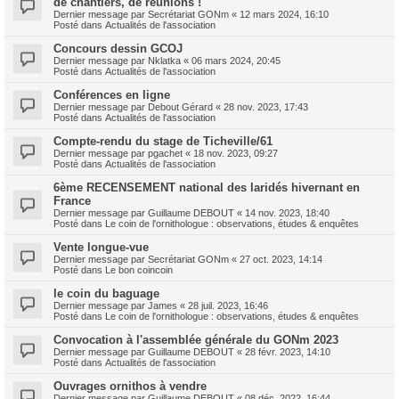
de chantiers, de réunions !
Dernier message par
Secrétariat GONm
«
12 mars 2024, 16:10
Posté dans
Actualités de l'association
Concours dessin GCOJ
Dernier message par
Nklatka
«
06 mars 2024, 20:45
Posté dans
Actualités de l'association
Conférences en ligne
Dernier message par
Debout Gérard
«
28 nov. 2023, 17:43
Posté dans
Actualités de l'association
Compte-rendu du stage de Ticheville/61
Dernier message par
pgachet
«
18 nov. 2023, 09:27
Posté dans
Actualités de l'association
6ème RECENSEMENT national des laridés hivernant en
France
Dernier message par
Guillaume DEBOUT
«
14 nov. 2023, 18:40
Posté dans
Le coin de l'ornithologue : observations, études & enquêtes
Vente longue-vue
Dernier message par
Secrétariat GONm
«
27 oct. 2023, 14:14
Posté dans
Le bon coincoin
le coin du baguage
Dernier message par
James
«
28 juil. 2023, 16:46
Posté dans
Le coin de l'ornithologue : observations, études & enquêtes
Convocation à l'assemblée générale du GONm 2023
Dernier message par
Guillaume DEBOUT
«
28 févr. 2023, 14:10
Posté dans
Actualités de l'association
Ouvrages ornithos à vendre
Dernier message par
Guillaume DEBOUT
«
08 déc. 2022, 16:44