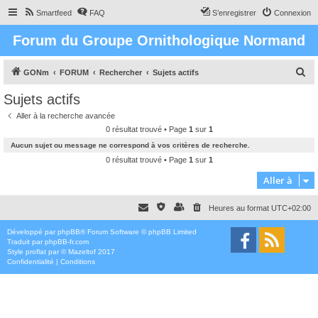
Smartfeed
FAQ
S’enregistrer
Connexion
Forum du Groupe Ornithologique Normand
R
GONm
FORUM
Rechercher
Sujets actifs
e
Sujets actifs
c
Aller à la recherche avancée
h
0 résultat trouvé • Page
1
sur
1
e
Aucun sujet ou message ne correspond à vos critères de recherche.
r
0 résultat trouvé • Page
1
sur
1
c
Aller à
h
Heures au format
UTC+02:00
e
r
Développé par
phpBB
® Forum Software © phpBB Limited
Traduit par
phpBB-fr.com
Style
proflat
par ©
Mazeltof
2017
Confidentialité
|
Conditions