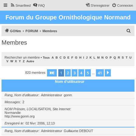
Smartfeed
FAQ
S’enregistrer
Connexion
Forum du Groupe Ornithologique Normand
R
GONm
FORUM
Membres
e
Membres
c
h
Rechercher un membre
•
Tous
A
B
C
D
E
F
G
H
I
J
K
L
M
N
O
P
Q
R
S
T
U
e
V
W
X
Y
Z
Autre
r
1
2
3
4
5
41
Page
1
sur
41
Suivante
820 membres
…
c
Nom d’utilisateur
h
e
Rang, Nom d’utilisateur
Administrateur
gonm
r
Messages
2
NOM Prénom, LOCALISATION, Site Internet
Normandie
http://www.gonm.org
Enregistré le
02 févr. 2006, 12:13
Rang, Nom d’utilisateur
Administrateur
Guillaume DEBOUT