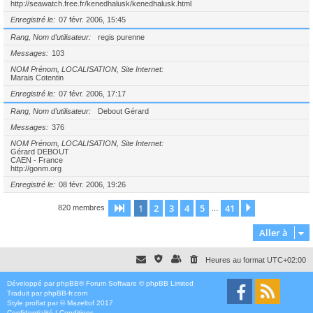
http://seawatch.free.fr/kenedhalusk/kenedhalusk.html
Enregistré le
07 févr. 2006, 15:45
Rang, Nom d’utilisateur
regis purenne
Messages
103
NOM Prénom, LOCALISATION, Site Internet
Marais Cotentin
Enregistré le
07 févr. 2006, 17:17
Rang, Nom d’utilisateur
Debout Gérard
Messages
376
NOM Prénom, LOCALISATION, Site Internet
Gérard DEBOUT
CAEN - France
http://gonm.org
Enregistré le
08 févr. 2006, 19:26
1
2
3
4
5
41
Page
1
sur
41
Suivante
820 membres
…
Aller à
Heures au format
UTC+02:00
Développé par
phpBB
® Forum Software © phpBB Limited
Traduit par
phpBB-fr.com
Style
proflat
par ©
Mazeltof
2017
Confidentialité
|
Conditions