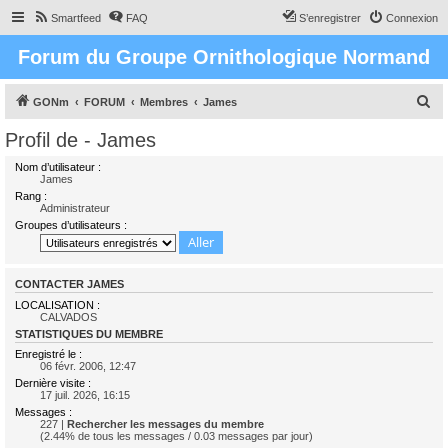
Smartfeed
FAQ
S’enregistrer
Connexion
Forum du Groupe Ornithologique Normand
R
GONm
FORUM
Membres
James
e
Profil de - James
c
Nom d’utilisateur :
h
James
Rang :
e
Administrateur
r
Groupes d’utilisateurs :
c
h
CONTACTER JAMES
e
LOCALISATION :
CALVADOS
r
STATISTIQUES DU MEMBRE
Enregistré le :
06 févr. 2006, 12:47
Dernière visite :
17 juil. 2026, 16:15
Messages :
227 |
Rechercher les messages du membre
(2.44% de tous les messages / 0.03 messages par jour)