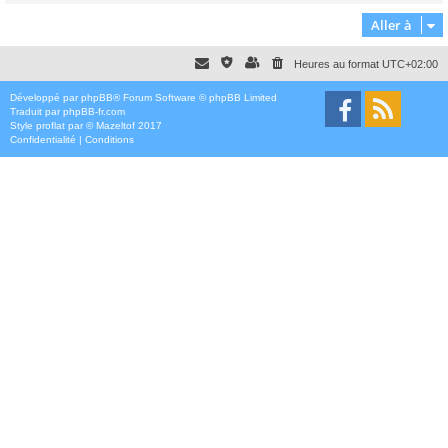
Aller à
Heures au format
UTC+02:00
Développé par
phpBB
® Forum Software © phpBB Limited
Traduit par
phpBB-fr.com
Style
proflat
par ©
Mazeltof
2017
Confidentialité
|
Conditions