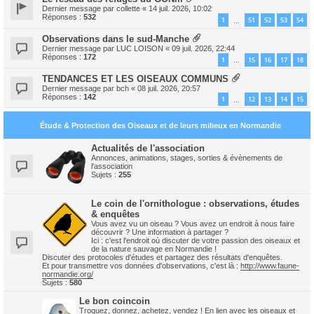
Dernier message par
collette
«
14 juil. 2026, 10:02
Réponses :
532
1
51
52
53
54
…
Observations dans le sud-Manche
Dernier message par
LUC LOISON
«
09 juil. 2026, 22:44
Réponses :
172
1
15
16
17
18
…
TENDANCES ET LES OISEAUX COMMUNS
Dernier message par
bch
«
08 juil. 2026, 20:57
Réponses :
142
1
12
13
14
15
…
Étude & Protection des Oiseaux et de leurs milieux en Normandie
Actualités de l'association
Annonces, animations, stages, sorties & évènements de
l'association
Sujets :
255
Le coin de l'ornithologue : observations, études
& enquêtes
Vous avez vu un oiseau ? Vous avez un endroit à nous faire
découvrir ? Une information à partager ?
Ici : c'est l'endroit où discuter de votre passion des oiseaux et
de la nature sauvage en Normandie !
Discuter des protocoles d'études et partagez des résultats d'enquêtes.
Et pour transmettre vos données d'observations, c'est là :
http://www.faune-
normandie.org/
Sujets :
580
Le bon coincoin
Troquez, donnez, achetez, vendez ! En lien avec les oiseaux et