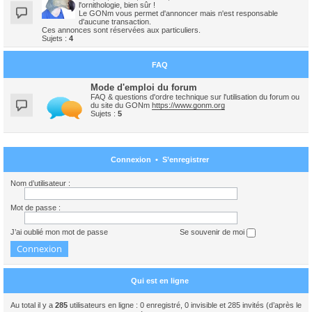
l'ornithologie, bien sûr !
Le GONm vous permet d'annoncer mais n'est responsable
d'aucune transaction.
Ces annonces sont réservées aux particuliers.
Sujets :
4
FAQ
Mode d'emploi du forum
FAQ & questions d'ordre technique sur l'utilisation du forum ou
du site du GONm
https://www.gonm.org
Sujets :
5
Connexion
•
S’enregistrer
Nom d’utilisateur :
Mot de passe :
J’ai oublié mon mot de passe
Se souvenir de moi
Qui est en ligne
Au total il y a
285
utilisateurs en ligne : 0 enregistré, 0 invisible et 285 invités (d’après le