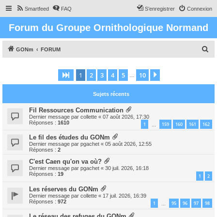
Smartfeed
FAQ
S’enregistrer
Connexion
Forum du Groupe Ornithologique Normand
R
GONm
FORUM
e
c
1
2
3
4
5
10
Page
1
sur
10
Suivante
…
h
Sujets récents
e
r
Fil Ressources Communication
Dernier message par
collette
«
07 août 2026, 17:30
c
Réponses :
1610
1
159
160
161
162
…
h
Le fil des études du GONm
e
Dernier message par
pgachet
«
05 août 2026, 12:55
Réponses :
2
r
C'est Caen qu'on va où?
Dernier message par
pgachet
«
30 juil. 2026, 16:18
Réponses :
19
1
2
Les réserves du GONm
Dernier message par
collette
«
17 juil. 2026, 16:39
Réponses :
972
1
95
96
97
98
…
Le réseau des refuges du GONm