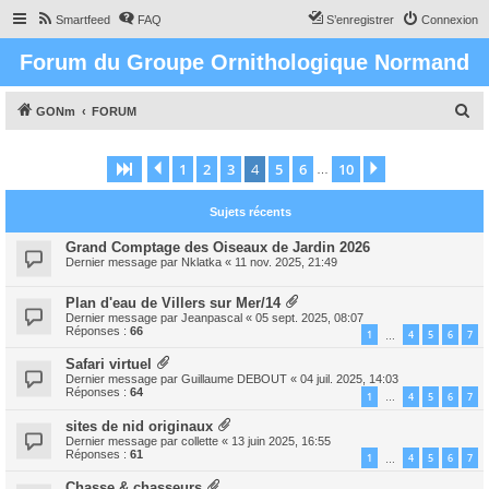
Smartfeed
FAQ
S’enregistrer
Connexion
Forum du Groupe Ornithologique Normand
R
GONm
FORUM
e
c
1
2
3
4
5
6
10
Page
4
Précédente
sur
10
Suivante
…
h
Sujets récents
e
r
Grand Comptage des Oiseaux de Jardin 2026
Dernier message par
Nklatka
«
11 nov. 2025, 21:49
c
h
Plan d'eau de Villers sur Mer/14
Dernier message par
Jeanpascal
«
05 sept. 2025, 08:07
e
Réponses :
66
1
4
5
6
7
…
r
Safari virtuel
Dernier message par
Guillaume DEBOUT
«
04 juil. 2025, 14:03
Réponses :
64
1
4
5
6
7
…
sites de nid originaux
Dernier message par
collette
«
13 juin 2025, 16:55
Réponses :
61
1
4
5
6
7
…
Chasse & chasseurs