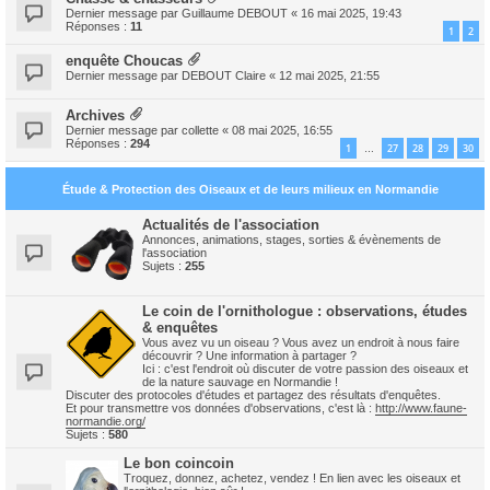
Dernier message par
Guillaume DEBOUT
«
16 mai 2025, 19:43
Réponses :
11
1
2
enquête Choucas
Dernier message par
DEBOUT Claire
«
12 mai 2025, 21:55
Archives
Dernier message par
collette
«
08 mai 2025, 16:55
Réponses :
294
1
27
28
29
30
…
Étude & Protection des Oiseaux et de leurs milieux en Normandie
Actualités de l'association
Annonces, animations, stages, sorties & évènements de
l'association
Sujets :
255
Le coin de l'ornithologue : observations, études
& enquêtes
Vous avez vu un oiseau ? Vous avez un endroit à nous faire
découvrir ? Une information à partager ?
Ici : c'est l'endroit où discuter de votre passion des oiseaux et
de la nature sauvage en Normandie !
Discuter des protocoles d'études et partagez des résultats d'enquêtes.
Et pour transmettre vos données d'observations, c'est là :
http://www.faune-
normandie.org/
Sujets :
580
Le bon coincoin
Troquez, donnez, achetez, vendez ! En lien avec les oiseaux et