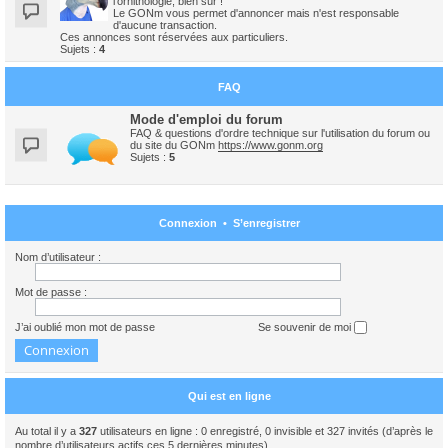
l'ornithologie, bien sûr !
Le GONm vous permet d'annoncer mais n'est responsable
d'aucune transaction.
Ces annonces sont réservées aux particuliers.
Sujets :
4
FAQ
Mode d'emploi du forum
FAQ & questions d'ordre technique sur l'utilisation du forum ou
du site du GONm
https://www.gonm.org
Sujets :
5
Connexion
•
S’enregistrer
Nom d’utilisateur :
Mot de passe :
J’ai oublié mon mot de passe
Se souvenir de moi
Qui est en ligne
Au total il y a
327
utilisateurs en ligne : 0 enregistré, 0 invisible et 327 invités (d’après le
nombre d’utilisateurs actifs ces 5 dernières minutes)